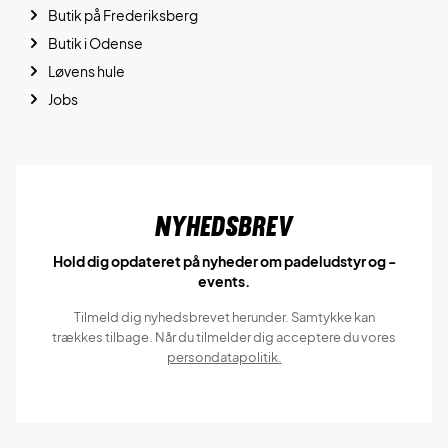
Butik på Frederiksberg
Butik i Odense
Løvens hule
Jobs
Nyhedsbrev
Hold dig opdateret på nyheder om padeludstyr og -
events.
Tilmeld dig nyhedsbrevet herunder. Samtykke kan
trækkes tilbage. Når du tilmelder dig acceptere du vores
persondatapolitik.