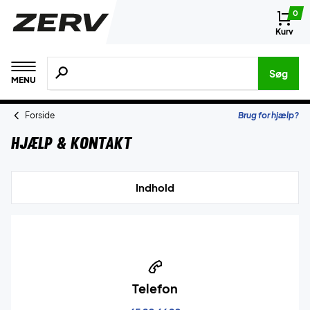
0
Kurv
Søg efter produkter, mærker etc.
Søg
MENU
Forside
Brug for hjælp?
Hjælp & Kontakt
Indhold
Telefon