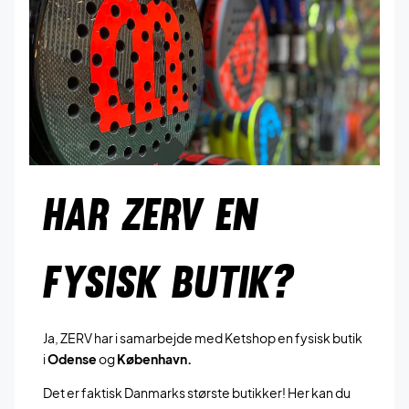
HAR ZERV EN
FYSISK BUTIK?
Ja, ZERV har i samarbejde med Ketshop en fysisk butik
i
Odense
og
København.
Det er faktisk Danmarks største butikker! Her kan du