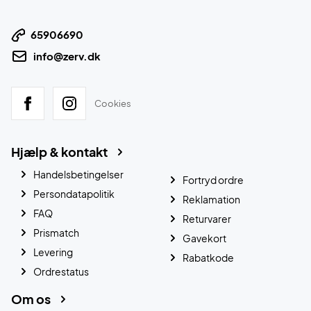
65906690
info@zerv.dk
Cookies
Hjælp & kontakt
Handelsbetingelser
Fortryd ordre
Persondatapolitik
Reklamation
FAQ
Returvarer
Prismatch
Gavekort
Levering
Rabatkode
Ordrestatus
Om os