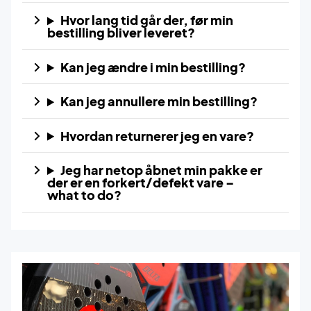
Hvor lang tid går der, før min
bestilling bliver leveret?
Kan jeg ændre i min bestilling?
Kan jeg annullere min bestilling?
Hvordan returnerer jeg en vare?
Jeg har netop åbnet min pakke er
der er en forkert/defekt vare –
what to do?