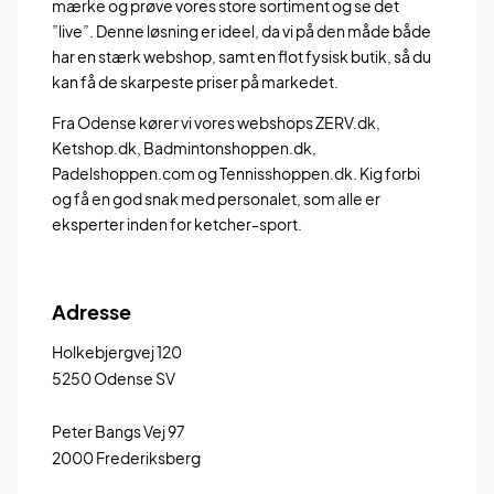
mærke og prøve vores store sortiment og se det
”live”. Denne løsning er ideel, da vi på den måde både
har en stærk webshop, samt en flot fysisk butik, så du
kan få de skarpeste priser på markedet.
Fra Odense kører vi vores webshops ZERV.dk,
Ketshop.dk, Badmintonshoppen.dk,
Padelshoppen.com og Tennisshoppen.dk. Kig forbi
og få en god snak med personalet, som alle er
eksperter inden for ketcher-sport.
Adresse
Holkebjergvej 120
5250 Odense SV
Peter Bangs Vej 97
2000 Frederiksberg