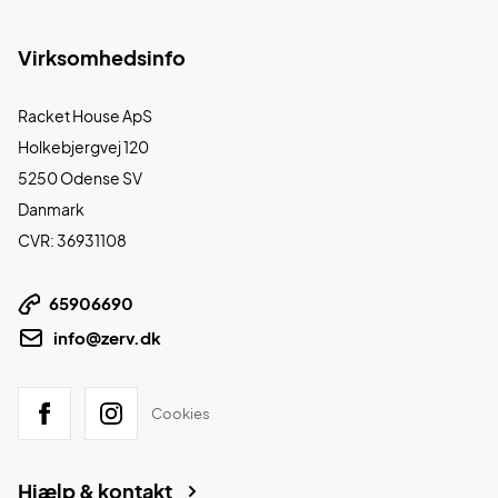
Virksomhedsinfo
Racket House ApS
Holkebjergvej 120
5250 Odense SV
Danmark
CVR: 36931108
65906690
info@zerv.dk
Cookies
Hjælp & kontakt