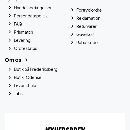
Handelsbetingelser
Fortryd ordre
Persondatapolitik
Reklamation
FAQ
Returvarer
Prismatch
Gavekort
Levering
Rabatkode
Ordrestatus
Om os
Butik på Frederiksberg
Butik i Odense
Løvens hule
Jobs