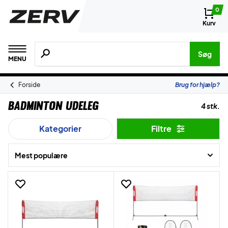
0
Kurv
Søg efter produkter, mærker etc.
Søg
MENU
Forside
Brug for hjælp?
Badminton Udeleg
4 stk.
Kategorier
Filtre
Mest populære