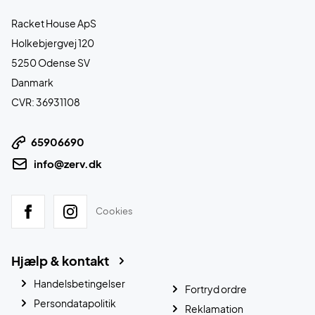
Racket House ApS
Holkebjergvej 120
5250 Odense SV
Danmark
CVR: 36931108
65906690
info@zerv.dk
Cookies
Hjælp & kontakt
Handelsbetingelser
Fortryd ordre
Persondatapolitik
Reklamation