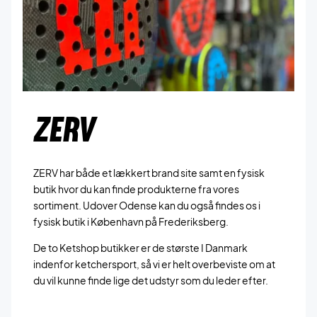
ZERV
ZERV har både et lækkert brand site samt en fysisk
butik hvor du kan finde produkterne fra vores
sortiment. Udover Odense kan du også findes os i
fysisk butik i København på Frederiksberg.
De to Ketshop butikker er de største I Danmark
indenfor ketchersport, så vi er helt overbeviste om at
du vil kunne finde lige det udstyr som du leder efter.