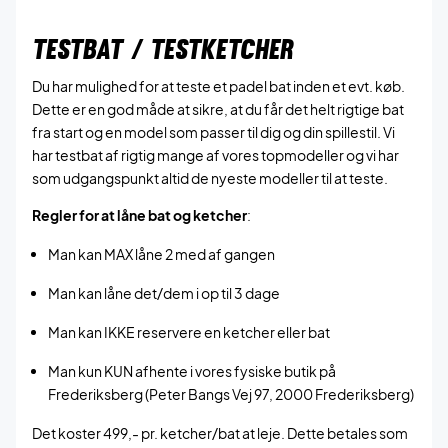
TESTBAT / TESTKETCHER
Du har mulighed for at teste et padel bat inden et evt. køb.
Dette er en god måde at sikre, at du får det helt rigtige bat
fra start og en model som passer til dig og din spillestil. Vi
har testbat af rigtig mange af vores topmodeller og vi har
som udgangspunkt altid de nyeste modeller til at teste.
Regler for at låne bat og ketcher
:
Man kan MAX låne 2 med af gangen
Man kan låne det/dem i op til 3 dage
Man kan IKKE reservere en ketcher eller bat
Man kun KUN afhente i vores fysiske butik på
Frederiksberg (Peter Bangs Vej 97, 2000 Frederiksberg)
Det koster 499,- pr. ketcher/bat at leje. Dette betales som