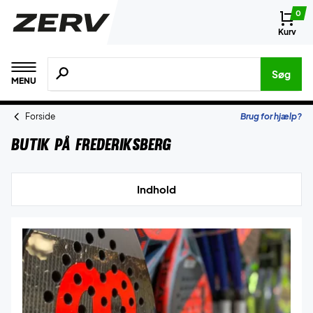
0
Kurv
Søg efter produkter, mærker etc.
Søg
MENU
Forside
Brug for hjælp?
Butik på Frederiksberg
Indhold