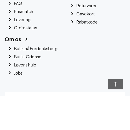
FAQ
Returvarer
Prismatch
Gavekort
Levering
Rabatkode
Ordrestatus
Om os
Butik på Frederiksberg
Butik i Odense
Løvens hule
Jobs
Nyhedsbrev
Hold dig opdateret på nyheder om padeludstyr og -
events.