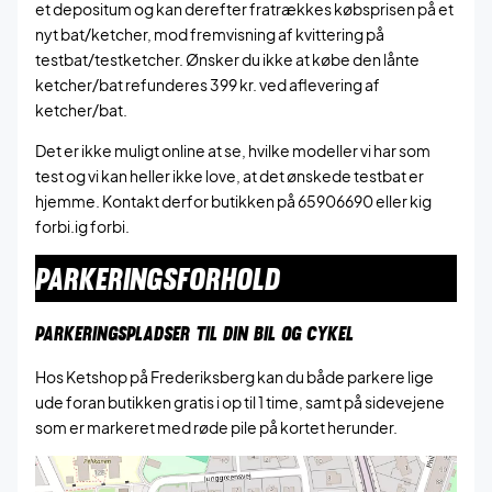
et depositum og kan derefter fratrækkes købsprisen på et
nyt bat/ketcher, mod fremvisning af kvittering på
testbat/testketcher. Ønsker du ikke at købe den lånte
ketcher/bat refunderes 399 kr. ved aflevering af
ketcher/bat.
Det er ikke muligt online at se, hvilke modeller vi har som
test og vi kan heller ikke love, at det ønskede testbat er
hjemme. Kontakt derfor butikken på 65906690 eller kig
forbi.ig forbi.
PARKERINGSFORHOLD
PARKERINGSPLADSER TIL DIN BIL OG CYKEL
Hos Ketshop på Frederiksberg kan du både parkere lige
ude foran butikken gratis i op til 1 time, samt på sidevejene
som er markeret med røde pile på kortet herunder.