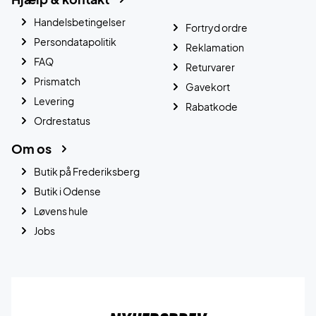
Handelsbetingelser
Fortryd ordre
Persondatapolitik
Reklamation
FAQ
Returvarer
Prismatch
Gavekort
Levering
Rabatkode
Ordrestatus
Om os
Butik på Frederiksberg
Butik i Odense
Løvens hule
Jobs