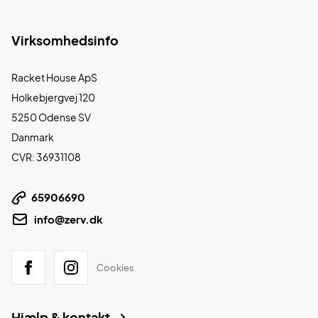
Virksomhedsinfo
Racket House ApS
Holkebjergvej 120
5250 Odense SV
Danmark
CVR: 36931108
65906690
info@zerv.dk
Cookies
Hjælp & kontakt