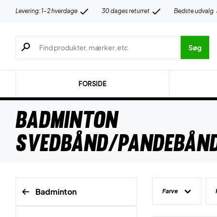
Levering: 1-2 hverdage
30 dages returret
Bedste udvalg
Søg efter produkter, mærker etc.
Søg
FORSIDE
Badminton
Svedbånd/Pandebån
Badminton
Farve