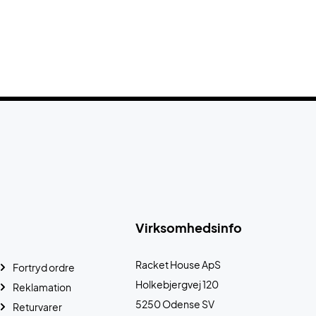
Virksomhedsinfo
Racket House ApS
Fortryd ordre
Holkebjergvej 120
Reklamation
5250 Odense SV
Returvarer