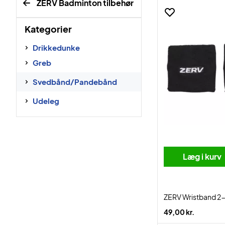
ZERV Badminton tilbehør
Kategorier
Drikkedunke
Greb
Svedbånd/Pandebånd
Udeleg
Læg i kurv
ZERV Wristband 2
49,00 kr.