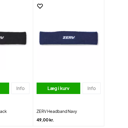
Info
Læg i kurv
Info
lack
ZERV Headband Navy
49,00 kr.