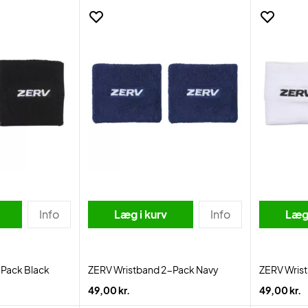
Info
Læg i kurv
Info
Læg 
-Pack Black
ZERV Wristband 2-Pack Navy
ZERV Wris
49,00 kr.
49,00 kr.