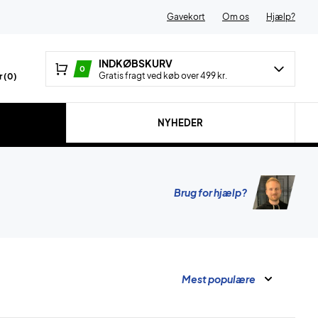
Gavekort
Om os
Hjælp?
INDKØBSKURV
0
Gratis fragt ved køb over 499 kr.
 (
0
)
NYHEDER
Brug for hjælp?
Mest populære