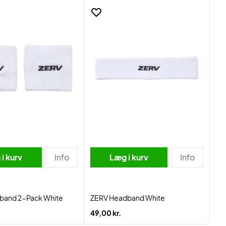
i kurv
Info
Læg i kurv
Info
tband 2-Pack White
ZERV Headband White
49,00 kr.