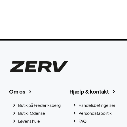
Om os
Hjælp & kontakt
Butik på Frederiksberg
Handelsbetingelser
Butik i Odense
Persondatapolitik
Løvens hule
FAQ