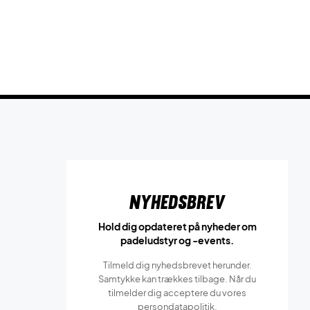
Nyhedsbrev
Hold dig opdateret på nyheder om
padeludstyr og -events.
Tilmeld dig nyhedsbrevet herunder.
Samtykke kan trækkes tilbage. Når du
tilmelder dig acceptere du vores
persondatapolitik.