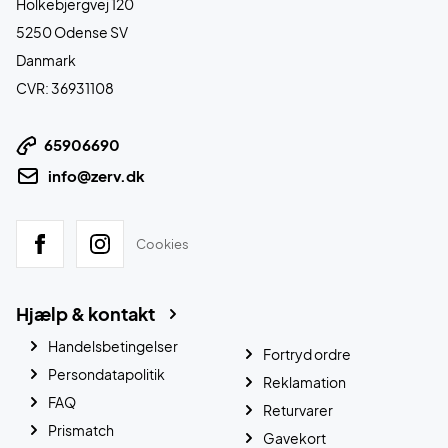
Holkebjergvej 120
5250 Odense SV
Danmark
CVR: 36931108
65906690
info@zerv.dk
Cookies
Hjælp & kontakt
Handelsbetingelser
Fortryd ordre
Persondatapolitik
Reklamation
FAQ
Returvarer
Prismatch
Gavekort