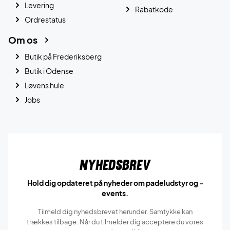
Levering
Rabatkode
Ordrestatus
Om os
Butik på Frederiksberg
Butik i Odense
Løvens hule
Jobs
Nyhedsbrev
Hold dig opdateret på nyheder om padeludstyr og -
events.
Tilmeld dig nyhedsbrevet herunder. Samtykke kan
trækkes tilbage. Når du tilmelder dig acceptere du vores