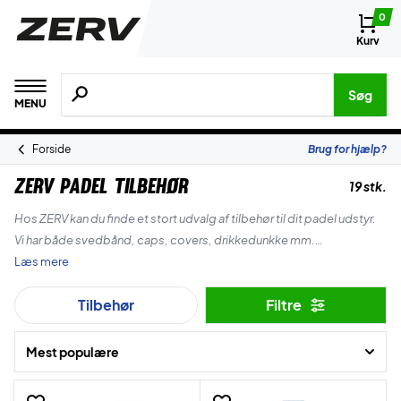
0
Kurv
Søg efter produkter, mærker etc.
Søg
MENU
Forside
Brug for hjælp?
ZERV Padel tilbehør
19 stk.
Hos ZERV kan du finde et stort udvalg af tilbehør til dit padel udstyr.
Vi har både svedbånd, caps, covers, drikkedunkke mm.
Læs mere
Fuldend dit padel udstyr set-up med de sidste fede detaljer i form af
Tilbehør
Filtre
ZERV tilbehør til padel!
Mest populære