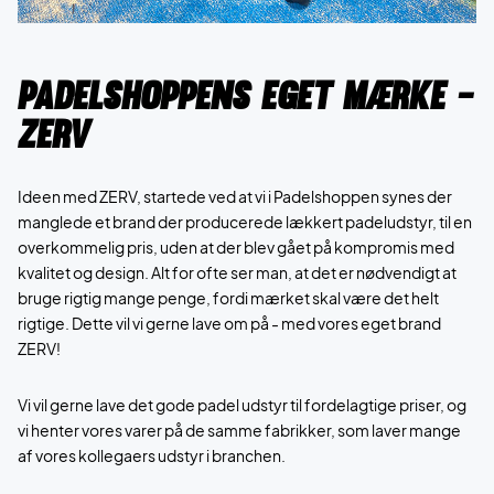
Padelshoppens eget mærke -
ZERV
Ideen med ZERV, startede ved at vi i Padelshoppen synes der
manglede et brand der producerede lækkert padeludstyr, til en
overkommelig pris, uden at der blev gået på kompromis med
kvalitet og design. Alt for ofte ser man, at det er nødvendigt at
bruge rigtig mange penge, fordi mærket skal være det helt
rigtige. Dette vil vi gerne lave om på - med vores eget brand
ZERV!
Vi vil gerne lave det gode padel udstyr til fordelagtige priser, og
vi henter vores varer på de samme fabrikker, som laver mange
af vores kollegaers udstyr i branchen.