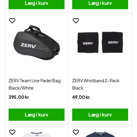
Læg i kurv
Læg i kurv
ZERV Team Line Padel Bag
ZERV Wristband 2-Pack
Black/White
Black
395,00 kr.
49,00 kr.
Læg i kurv
Læg i kurv