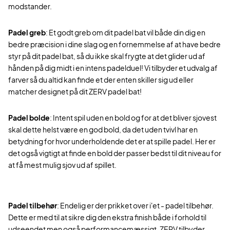
modstander.
Padel greb
: Et godt greb om dit padel bat vil både din dig en
bedre præcision i dine slag og en fornemmelse af at have bedre
styr på dit padel bat, så du ikke skal frygte at det glider ud af
hånden på dig midt i en intens padelduel! Vi tilbyder et udvalg af
farver så du altid kan finde et der enten skiller sig ud eller
matcher designet på dit ZERV padel bat!
Padel bolde
: Intent spil uden en bold og for at det bliver sjovest
skal dette helst være en god bold, da det uden tvivl har en
betydning for hvor underholdende det er at spille padel. Her er
det også vigtigt at finde en bold der passer bedst til dit niveau for
at få mest mulig sjov ud af spillet.
Padel tilbehør
: Endelig er der prikket over i'et - padel tilbehør.
Dette er med til at sikre dig den ekstra finish både i forhold til
udseendet men også performancemæssigt. ZERV tilbyder