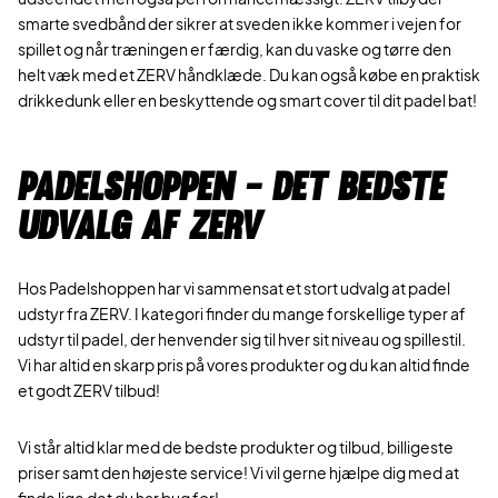
smarte svedbånd der sikrer at sveden ikke kommer i vejen for
spillet og når træningen er færdig, kan du vaske og tørre den
helt væk med et ZERV håndklæde. Du kan også købe en praktisk
drikkedunk eller en beskyttende og smart cover til dit padel bat!
Padelshoppen - Det bedste
udvalg af ZERV
Hos Padelshoppen har vi sammensat et stort udvalg at padel
udstyr fra ZERV. I kategori finder du mange forskellige typer af
udstyr til padel, der henvender sig til hver sit niveau og spillestil.
Vi har altid en skarp pris på vores produkter og du kan altid finde
et godt ZERV tilbud!
Vi står altid klar med de bedste produkter og tilbud, billigeste
priser samt den højeste service! Vi vil gerne hjælpe dig med at
finde lige det du har bug for!