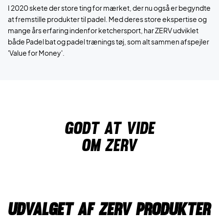
I 2020 skete der store ting for mærket, der nu også er begyndte
at fremstille produkter til padel. Med deres store ekspertise og
mange års erfaring indenfor ketchersport, har ZERV udviklet
både Padel bat og padel trænings tøj, som alt sammen afspejler
'Value for Money'.
Godt at vide
Om zerv
Udvalget af ZERV produkter