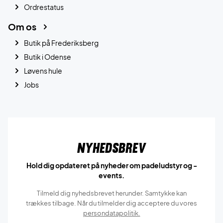
Ordrestatus
Om os
Butik på Frederiksberg
Butik i Odense
Løvens hule
Jobs
Nyhedsbrev
Hold dig opdateret på nyheder om padeludstyr og -
events.
Tilmeld dig nyhedsbrevet herunder. Samtykke kan
trækkes tilbage. Når du tilmelder dig acceptere du vores
persondatapolitik.