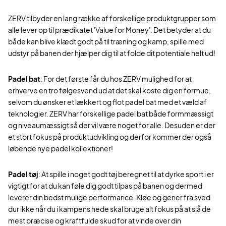
ZERV tilbyder en lang række af forskellige produktgrupper som
alle lever op til prædikatet 'Value for Money'. Det betyder at du
både kan blive klædt godt på til træning og kamp, spille med
udstyr på banen der hjælper dig til at folde dit potentiale helt ud!
Padel bat
: For det første får du hos ZERV mulighed for at
erhverve en tro følgesvend ud at det skal koste dig en formue,
selvom du ønsker et lækkert og flot padel bat med et væld af
teknologier. ZERV har forskellige padel bat både formmæssigt
og niveaumæssigt så der vil være noget for alle. Desuden er der
et stort fokus på produktudvikling og derfor kommer der også
løbende nye padel kollektioner!
Padel tøj
: At spille i noget godt tøj beregnet til at dyrke sport i er
vigtigt for at du kan føle dig godt tilpas på banen og dermed
leverer din bedst mulige performance. Kløe og gener fra sved
dur ikke når du i kampens hede skal bruge alt fokus på at slå de
mest præcise og kraftfulde skud for at vinde over din