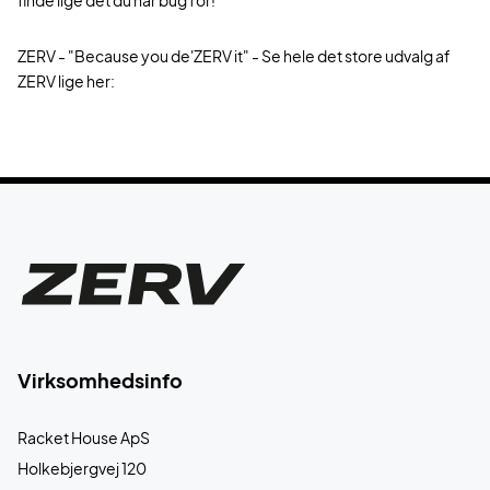
ZERV - "Because you de'ZERV it" - Se hele det store udvalg af
ZERV lige her:
Virksomhedsinfo
Racket House ApS
Holkebjergvej 120