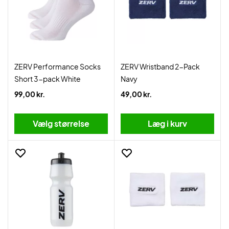
ZERV Performance Socks
ZERV Wristband 2-Pack
Short 3-pack White
Navy
99,00 kr.
49,00 kr.
Vælg størrelse
Læg i kurv