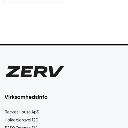
Virksomhedsinfo
Racket House ApS
Holkebjergvej 120
5250 Odense SV