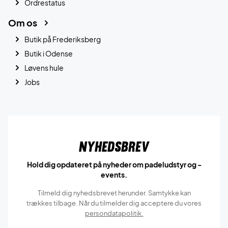
Ordrestatus
Om os
Butik på Frederiksberg
Butik i Odense
Løvens hule
Jobs
Nyhedsbrev
Hold dig opdateret på nyheder om padeludstyr og -
events.
Tilmeld dig nyhedsbrevet herunder. Samtykke kan
trækkes tilbage. Når du tilmelder dig acceptere du vores
persondatapolitik.