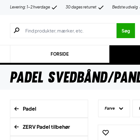
Levering: 1-2 hverdage
30 dages returret
Bedste udvalg
Søg efter produkter, mærker etc.
Søg
FORSIDE
Padel Svedbånd/Pan
Padel
Farve
ZERV Padel tilbehør