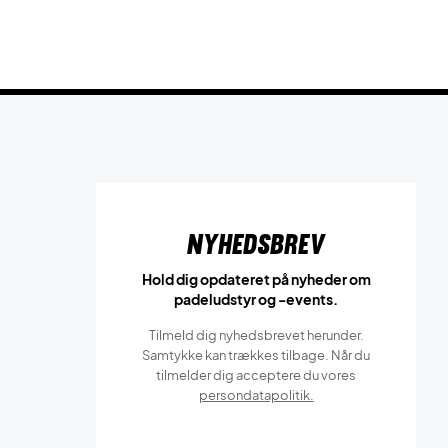
Nyhedsbrev
Hold dig opdateret på nyheder om
padeludstyr og -events.
Tilmeld dig nyhedsbrevet herunder.
Samtykke kan trækkes tilbage. Når du
tilmelder dig acceptere du vores
persondatapolitik.