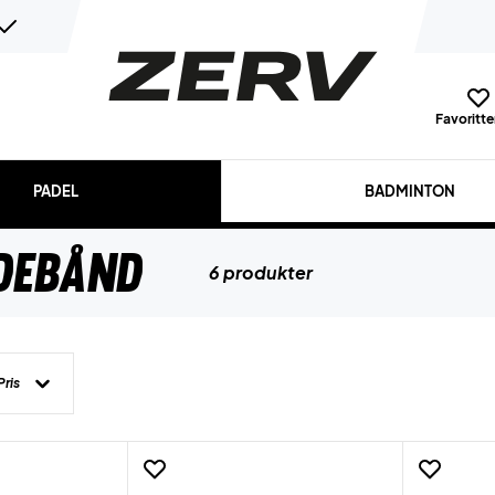
Favoritter
PADEL
BADMINTON
debånd
6 produkter
Pris