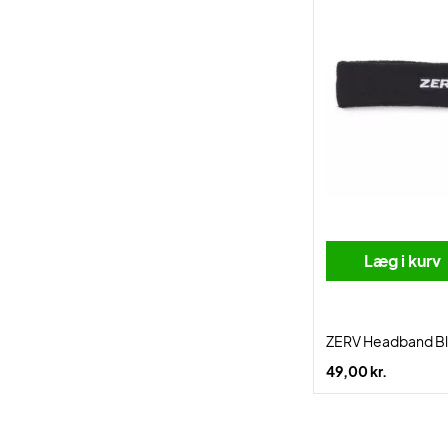
Læg i kurv
ZERV Headband B
49,00 kr.