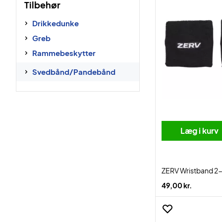
Tilbehør
Drikkedunke
Greb
Rammebeskytter
Svedbånd/Pandebånd
Læg i kurv
ZERV Wristband 2
49,00 kr.