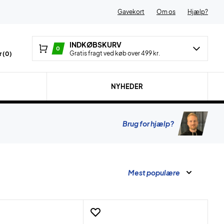
Gavekort
Om os
Hjælp?
INDKØBSKURV
0
Gratis fragt ved køb over 499 kr.
 (
0
)
NYHEDER
Brug for hjælp?
Mest populære