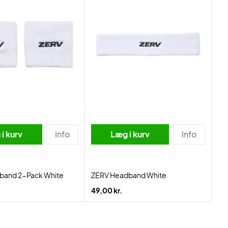
i kurv
Info
Læg i kurv
Info
tband 2-Pack White
ZERV Headband White
49,00 kr.