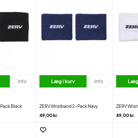
Info
Læg i kurv
Info
Læg 
-Pack Black
ZERV Wristband 2-Pack Navy
ZERV Wris
49,00 kr.
49,00 kr.