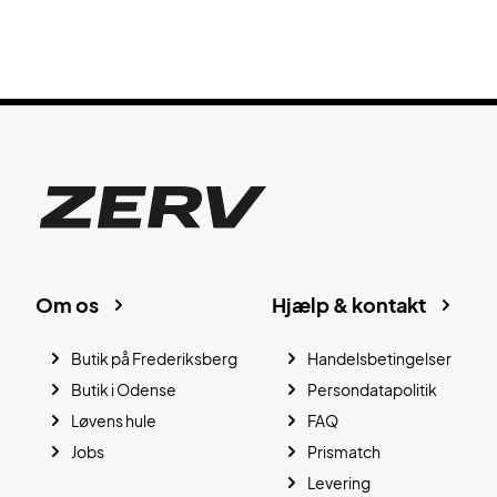
Om os
Hjælp & kontakt
Butik på Frederiksberg
Handelsbetingelser
Butik i Odense
Persondatapolitik
Løvens hule
FAQ
Jobs
Prismatch
Levering