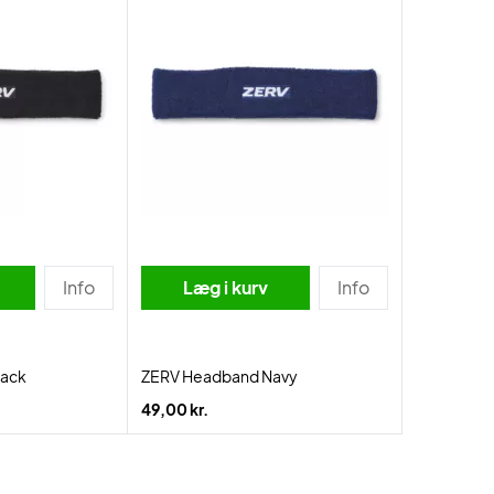
Info
Læg i kurv
Info
lack
ZERV Headband Navy
49,00 kr.