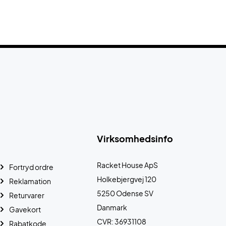
Virksomhedsinfo
Racket House ApS
Fortryd ordre
Holkebjergvej 120
Reklamation
5250 Odense SV
Returvarer
Danmark
Gavekort
CVR: 36931108
Rabatkode