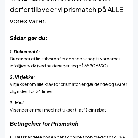
derfor tilbyder vi prismatch på ALLE
vores varer.
Sådan gør du:
1. Dokumentér
Du sender et link til varen fra en anden shop til vores mail:
info@zerv.dk (ved hastesager ring på 6590 6690)
2. Vi tjekker
Vi tjekker om alle krav for prismatch er gældende og svarer
dig inden for 24 timer
3.
Mail
Vi sender en mail med instrukser til at få din rabat
Betingelser for Prismatch
Det skal være hos en dansk online shop med dansk CVR