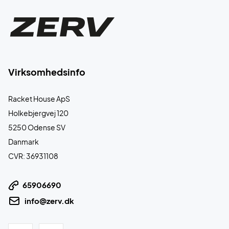
Virksomhedsinfo
Racket House ApS
Holkebjergvej 120
5250 Odense SV
Danmark
CVR: 36931108
65906690
info@zerv.dk