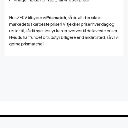
Hos ZERV tilbyder vi
Prismatch
, så du altid er sikret
markedets skarpeste priser! Vi tjekker priser hver dag og
retter til, så dit nye udstyr kan erhverves til de laveste priser.
Hvis du har fundet dit udstyr billigere end andet sted, så vil vi
gerne prismatche!