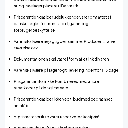
nr. og varelager placeret i Danmark
Prisgarantien gælder udelukkende varer omfattet af
danske regler for moms, told, garanti og
forbrugerbeskyttelse
Varen skal være nøjagtig den samme: Producent, farve,
størrelse osv.
Dokumentationen skal være i form af et link til varen
Varen skal være på lager og til levering indenfor 1-3 dage
Prisgarantien kan ikke kombineres med andre
rabatkoder på den givne vare
Prisgarantien gælder ikke ved tilbud med begrænset
antal/tid
Vi prismatcher ikke varer under vores kostpris!
Vi tager højde for fragt, når vi retter priser.