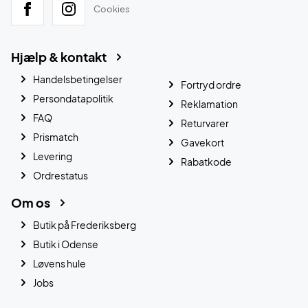
Cookies
Hjælp & kontakt
Handelsbetingelser
Fortryd ordre
Persondatapolitik
Reklamation
FAQ
Returvarer
Prismatch
Gavekort
Levering
Rabatkode
Ordrestatus
Om os
Butik på Frederiksberg
Butik i Odense
Løvens hule
Jobs