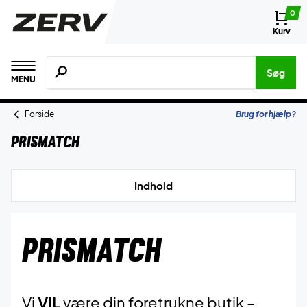
0
Kurv
Søg efter produkter, mærker etc.
Søg
MENU
Forside
Brug for hjælp?
Prismatch
Indhold
PRISMATCH
Vi
VIL
være din foretrukne butik –