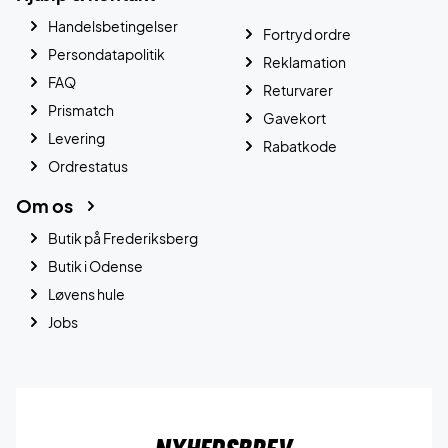
Handelsbetingelser
Fortryd ordre
Persondatapolitik
Reklamation
FAQ
Returvarer
Prismatch
Gavekort
Levering
Rabatkode
Ordrestatus
Om os
Butik på Frederiksberg
Butik i Odense
Løvens hule
Jobs