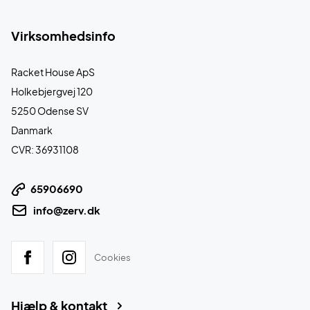
Virksomhedsinfo
Racket House ApS
Holkebjergvej 120
5250 Odense SV
Danmark
CVR: 36931108
65906690
info@zerv.dk
Cookies
Hjælp & kontakt