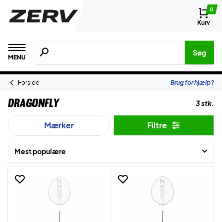
0
Kurv
Søg efter produkter, mærker etc.
Søg
MENU
Forside
Brug for hjælp?
Dragonfly
3 stk.
Mærker
Filtre
Mest populære