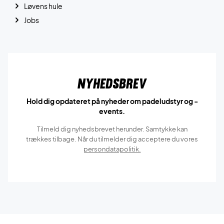
Løvens hule
Jobs
Nyhedsbrev
Hold dig opdateret på nyheder om padeludstyr og -
events.
Tilmeld dig nyhedsbrevet herunder. Samtykke kan
trækkes tilbage. Når du tilmelder dig acceptere du vores
persondatapolitik.