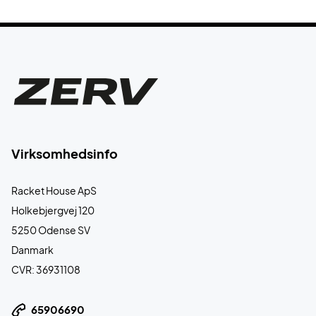
Virksomhedsinfo
Racket House ApS
Holkebjergvej 120
5250 Odense SV
Danmark
CVR: 36931108
65906690