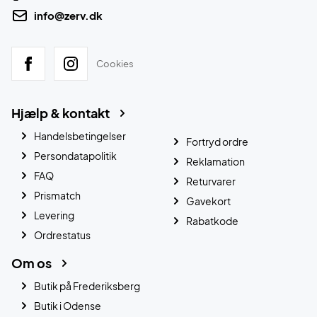
info@zerv.dk
Cookies
Hjælp & kontakt
Handelsbetingelser
Fortryd ordre
Persondatapolitik
Reklamation
FAQ
Returvarer
Prismatch
Gavekort
Levering
Rabatkode
Ordrestatus
Om os
Butik på Frederiksberg
Butik i Odense