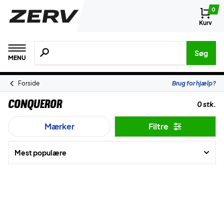
0
Kurv
Søg efter produkter, mærker etc.
Søg
MENU
Forside
Brug for hjælp?
Conqueror
0 stk.
Mærker
Filtre
Mest populære