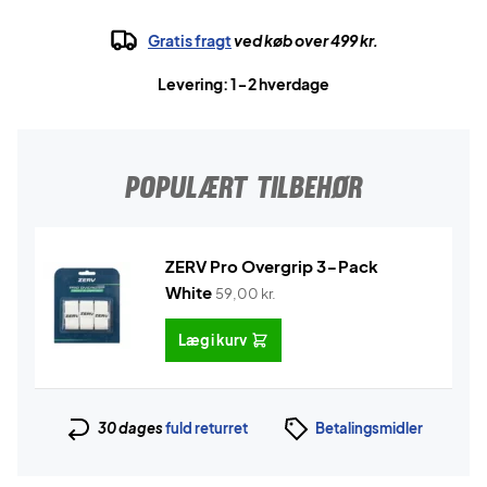
Gratis fragt
ved køb over 499 kr.
Levering: 1-2 hverdage
POPULÆRT TILBEHØR
ZERV Pro Overgrip 3-Pack
White
59,00
kr.
Læg i kurv
30 dages
fuld returret
Betalingsmidler