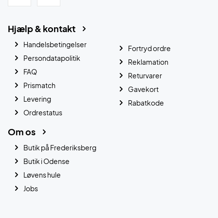
Hjælp & kontakt
Handelsbetingelser
Fortryd ordre
Persondatapolitik
Reklamation
FAQ
Returvarer
Prismatch
Gavekort
Levering
Rabatkode
Ordrestatus
Om os
Butik på Frederiksberg
Butik i Odense
Løvens hule
Jobs