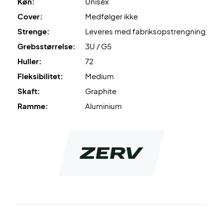
Køn:
Unisex
Cover:
Medfølger ikke
Leveres uden cover.
Strenge:
Leveres med fabriksopstrengning
Grebsstørrelse:
3U / G5
Huller:
72
Fleksibilitet:
Medium
Skaft:
Graphite
Ramme:
Aluminium