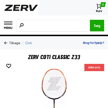
0
Kurv
Søg efter produkter, mærker etc.
Søg
MENU
|
Brug for hjælp?
Tilbage
Coti
ZERV CoTi Classic Z33
SPAR 64%
SPAR 64%
SPAR 64%
SPAR 64%