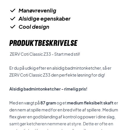
Manøvrevenlig
Alsidige egenskaber
Cool design
PRODUKTBESKRIVELSE
ZERV Coti Classic Z33 - Start med stil!
Er du på udkig efter en alsidig badmintonketcher, så er
ZERV Coti Classic Z33 den perfekte løsning for dig!
Alsidig badmintonketcher - rimelig pris!
Med en vægt på
87 gram
og et
medium fleksibelt skaft
er
den nem at spille med for en bred vifte af spillere. Medium
flex giver en god blanding af kontrol og power i dine slag,
samt gør ketcheren nemmere at styre. Dette er ofte en