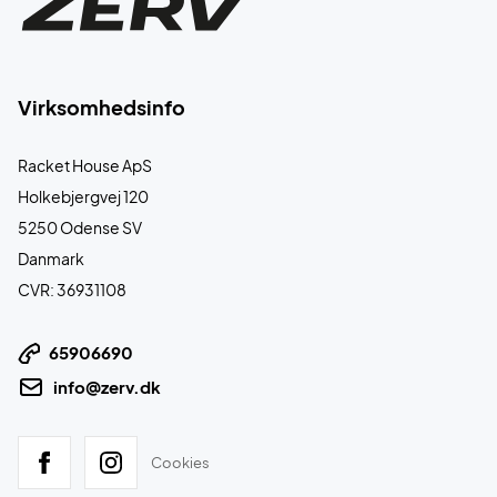
Virksomhedsinfo
Racket House ApS
Holkebjergvej 120
5250 Odense SV
Danmark
CVR: 36931108
65906690
info@zerv.dk
Cookies