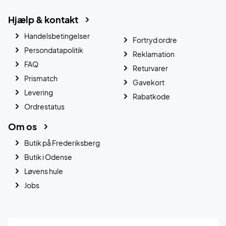
Hjælp & kontakt
Handelsbetingelser
Fortryd ordre
Persondatapolitik
Reklamation
FAQ
Returvarer
Prismatch
Gavekort
Levering
Rabatkode
Ordrestatus
Om os
Butik på Frederiksberg
Butik i Odense
Løvens hule
Jobs