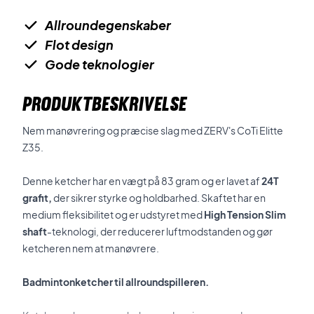
Allroundegenskaber
Flot design
Gode teknologier
PRODUKTBESKRIVELSE
Nem manøvrering og præcise slag med ZERV's CoTi Elitte
Z35.
Denne ketcher har en vægt på 83 gram og er lavet af
24T
grafit,
der sikrer styrke og holdbarhed. Skaftet har en
medium fleksibilitet og er udstyret med
High Tension Slim
shaft
-teknologi, der reducerer luftmodstanden og gør
ketcheren nem at manøvrere.
Badmintonketcher til allroundspilleren.