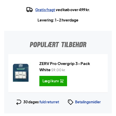
Gratis fragt
ved køb over 499 kr.
Levering: 1-2 hverdage
POPULÆRT TILBEHØR
ZERV Pro Overgrip 3-Pack
White
59,00
kr.
Læg i kurv
30 dages
fuld returret
Betalingsmidler