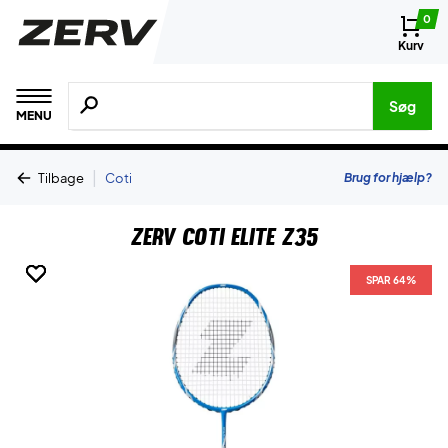
0
Kurv
Søg efter produkter, mærker etc.
Søg
MENU
|
Brug for hjælp?
Tilbage
Coti
ZERV CoTi Elite Z35
SPAR 64%
SPAR 64%
SPAR 64%
SPAR 64%