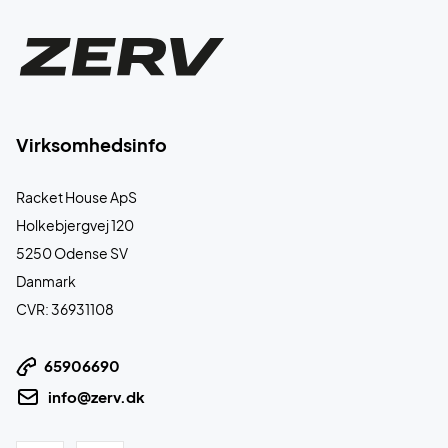
Virksomhedsinfo
Racket House ApS
Holkebjergvej 120
5250 Odense SV
Danmark
CVR: 36931108
65906690
info@zerv.dk