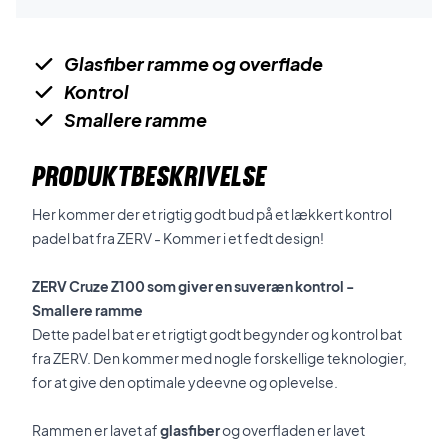
Glasfiber ramme og overflade
Kontrol
Smallere ramme
PRODUKTBESKRIVELSE
Her kommer der et rigtig godt bud på et lækkert kontrol
padel bat fra ZERV - Kommer i et fedt design!
ZERV Cruze Z100 som giver en suveræn kontrol -
Smallere ramme
Dette padel bat er et rigtigt godt begynder og kontrol bat
fra ZERV. Den kommer med nogle forskellige teknologier,
for at give den optimale ydeevne og oplevelse.
Rammen er lavet af
glasfiber
og overfladen er lavet