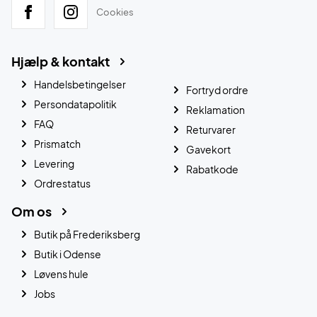
Cookies
Hjælp & kontakt
Handelsbetingelser
Fortryd ordre
Persondatapolitik
Reklamation
FAQ
Returvarer
Prismatch
Gavekort
Levering
Rabatkode
Ordrestatus
Om os
Butik på Frederiksberg
Butik i Odense
Løvens hule
Jobs