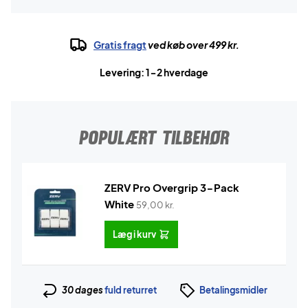
Gratis fragt
ved køb over 499 kr.
Levering: 1-2 hverdage
POPULÆRT TILBEHØR
ZERV Pro Overgrip 3-Pack
White
59,00
kr.
Læg i kurv
30 dages
fuld returret
Betalingsmidler