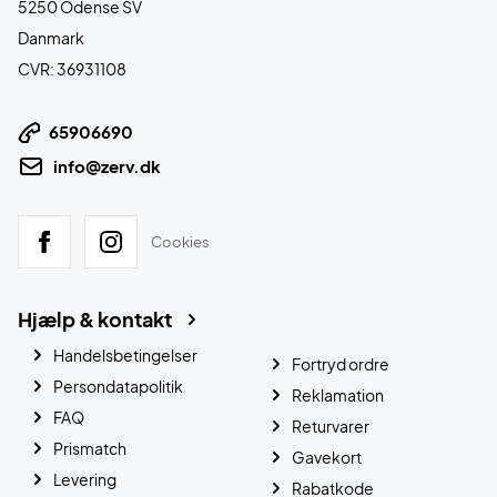
5250 Odense SV
Danmark
CVR: 36931108
65906690
info@zerv.dk
Cookies
Hjælp & kontakt
Handelsbetingelser
Fortryd ordre
Persondatapolitik
Reklamation
FAQ
Returvarer
Prismatch
Gavekort
Levering
Rabatkode