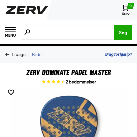
0
Kurv
Søg efter produkter, mærker etc.
Søg
MENU
|
Brug for hjælp?
Tilbage
Padel
ZERV Dominate Padel Master
2 bedømmelser