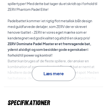
spillertyper! Med dette bat tager du et skridt op i forhold til
ZERV Phantom Padel Elite!
Padelbattet kommer i et rigtig flot metallisk blåt design
med guldfarvede detaljer, som ZERV der er skrevet
henover battet - ZERV er vores eget mærke som er
kendetegnet ved god kvalitet og altid til en skarp pris!
ZERV Dominate Padel Master er et fremragende bat,
yderst alsidigt og som besidder gode egenskaber i
forhold til power og kontrol!
Battet kan bruges af de fleste spillere, der ønsker en
kombination af power og kontrol. Et
rundt
bat er nemt at
håndtere da det har et forholdsvis stort sweet spot. Med en
Læs mere
høj balance
, der giver ekstra power, får du det bedste fra
to verdener.
Rammen i battet er vores '
Carbon Fiber Frame
', brugen af
Specifikationer
carbon i rammen giver padel battet som helhed en øget
grad af både stivhed og holdbarhed! Ramme-materialet er