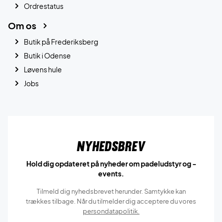
Ordrestatus
Om os
Butik på Frederiksberg
Butik i Odense
Løvens hule
Jobs
Nyhedsbrev
Hold dig opdateret på nyheder om padeludstyr og -
events.
Tilmeld dig nyhedsbrevet herunder. Samtykke kan
trækkes tilbage. Når du tilmelder dig acceptere du vores
persondatapolitik.