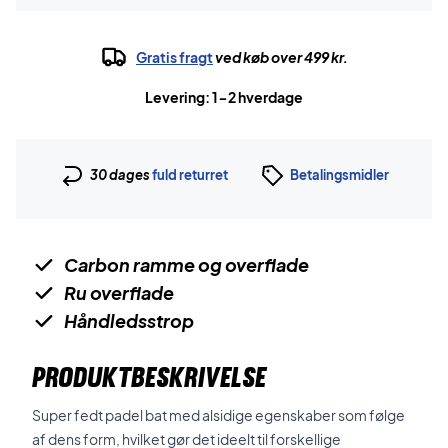
Gratis fragt
ved køb over 499 kr.
Levering: 1-2 hverdage
30 dages
fuld returret
Betalingsmidler
Carbon ramme og overflade
Ru overflade
Håndledsstrop
PRODUKTBESKRIVELSE
Super fedt padel bat med alsidige egenskaber som følge
af dens form, hvilket gør det ideelt til forskellige