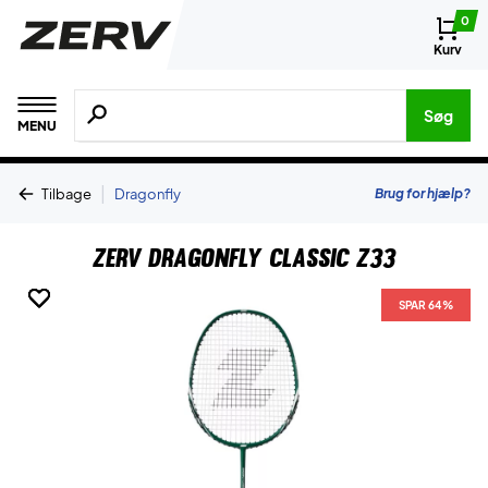
0
Kurv
Søg efter produkter, mærker etc.
Søg
MENU
|
Brug for hjælp?
Tilbage
Dragonfly
ZERV Dragonfly Classic Z33
SPAR 64%
SPAR 64%
SPAR 64%
SPAR 64%