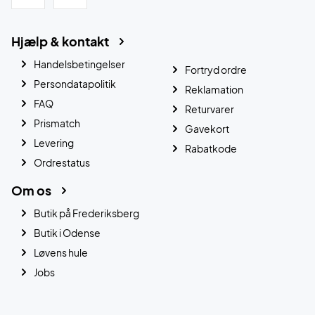
Hjælp & kontakt
Handelsbetingelser
Fortryd ordre
Persondatapolitik
Reklamation
FAQ
Returvarer
Prismatch
Gavekort
Levering
Rabatkode
Ordrestatus
Om os
Butik på Frederiksberg
Butik i Odense
Løvens hule
Jobs