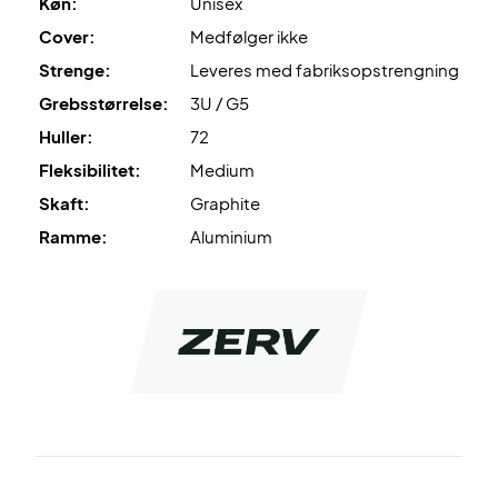
Køn:
Unisex
hårdhed.
Cover:
Medfølger ikke
Leveres uden cover.
Strenge:
Leveres med fabriksopstrengning
Grebsstørrelse:
3U / G5
Huller:
72
Fleksibilitet:
Medium
Skaft:
Graphite
Ramme:
Aluminium