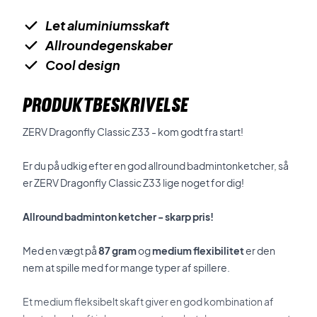
Let aluminiumsskaft
Allroundegenskaber
Cool design
PRODUKTBESKRIVELSE
ZERV Dragonfly Classic Z33 - kom godt fra start!
Er du på udkig efter en god allround badmintonketcher, så
er ZERV Dragonfly Classic Z33 lige noget for dig!
Allround badminton ketcher - skarp pris!
Med en vægt på
87 gram
og
medium flexibilitet
er den
nem at spille med for mange typer af spillere.
Et medium fleksibelt skaft giver en god kombination af