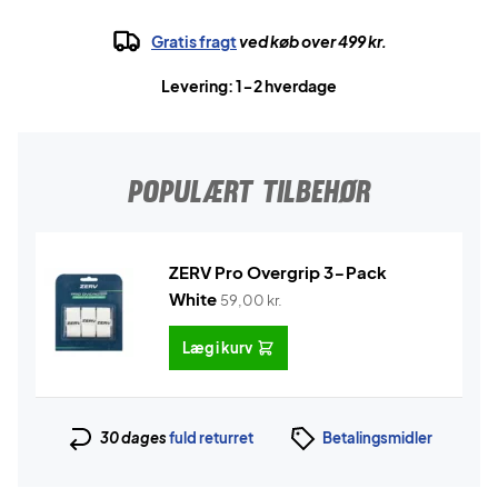
Gratis fragt
ved køb over 499 kr.
Levering: 1-2 hverdage
POPULÆRT TILBEHØR
ZERV Pro Overgrip 3-Pack
White
59,00
kr.
Læg i kurv
30 dages
fuld returret
Betalingsmidler