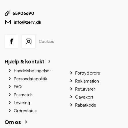
65906690
info@zerv.dk
Cookies
Hjælp & kontakt
Handelsbetingelser
Fortryd ordre
Persondatapolitik
Reklamation
FAQ
Returvarer
Prismatch
Gavekort
Levering
Rabatkode
Ordrestatus
Om os