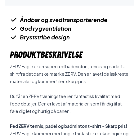
Åndbar og svedtransporterende
God rygventilation
Bryststribe design
PRODUKTBESKRIVELSE
ZERV Eagle er en super fed badminton, tennis og padel t-
shirt fra det danske mærke ZERV. Den er lavet i de lækreste
materialer og kommer til en skarp pris.
Du får en ZERV trænings tee i en fantastisk kvalitet med
fede detaljer. Den er lavet af materialer, som får dig til at
føle dig let og hurtig på banen.
Fed ZERV tennis, padel og badminton t-shirt - Skarp pris!
ZERV Eagle kommer med nogle fantastiske teknologier og