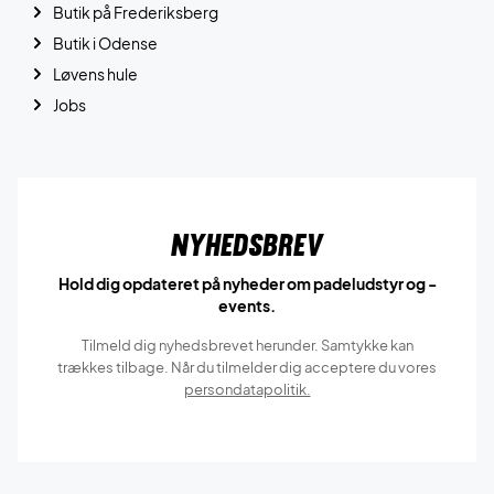
Butik på Frederiksberg
Butik i Odense
Løvens hule
Jobs
Nyhedsbrev
Hold dig opdateret på nyheder om padeludstyr og -
events.
Tilmeld dig nyhedsbrevet herunder. Samtykke kan
trækkes tilbage. Når du tilmelder dig acceptere du vores
persondatapolitik.