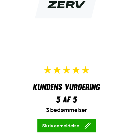
badminton, tennis, padel eller sqaush.
Farve: Dark Navy
Materialer: 100% polyester
Kundens vurdering
5
af 5
3 bedømmelser
Skriv anmeldelse