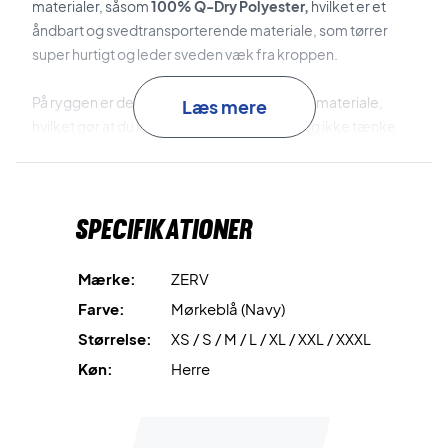
materialer, såsom
100% Q-Dry Polyester,
hvilket er et
åndbart og svedtransporterende materiale, som tørrer
super hurtigt og leder sveden væk fra kroppen.
På ryggen er der produceret noget tyndere materiale,
Læs mere
hvilket gør at du kan forholde dig køligere og ikke tænke
over sveden under dit match.
På den måde kan du holde fokus på din kamp eller træning!
Specifikationer
Få det bedste ud af dit spil i ZERV Eagle trænings tee
Trænings trøjen har en masse fede detaljer. Blandt andet
Mærke:
ZERV
står der "Because you de'ZERV it" inderst i nakken, hvilket
Farve:
Mørkeblå (Navy)
er ZERV's eget unikke slogan.
Størrelse:
XS / S / M / L / XL / XXL / XXXL
Derudover er der et fedt mønster over brystet og kommer i
Køn:
Herre
en fed mørkeblå farve, som passer til de fleste.
Lavet af ketcher sportsfolk til spillere der elsker at dyrke