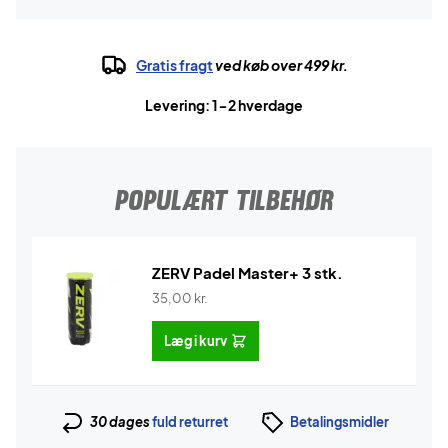
Gratis fragt
ved køb over 499 kr.
Levering: 1-2 hverdage
POPULÆRT TILBEHØR
ZERV Padel Master+ 3 stk.
35,00
kr.
Læg i kurv
30 dages
fuld returret
Betalingsmidler