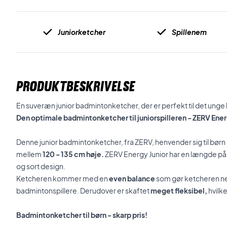
Juniorketcher
Spillenem
PRODUKTBESKRIVELSE
En suveræn junior badmintonketcher, der er perfekt til det unge 
Den optimale badmintonketcher til juniorspilleren - ZERV Ener
Denne junior badmintonketcher, fra ZERV, henvender sig til børn
mellem
120 - 135 cm høje.
ZERV Energy Junior har en længde på 
og sort design.
Ketcheren kommer med en
even balance
som gør ketcheren ne
badmintonspillere. Derudover er skaftet
meget fleksibel,
hvilk
Badmintonketcher til børn - skarp pris!