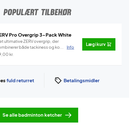
POPULÆRT TILBEHØR
ERV Pro Overgrip 3-Pack White
et ultimative ZERV overgrip, der
Læg i kurv
ombinerer både tackiness og ko...
Info
9,00
kr.
ges
fuld returret
Betalingsmidler
Se alle badminton ketcher