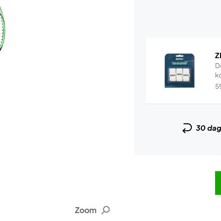
Z
D
k
5
30 da
Zoom