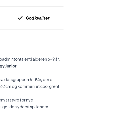
God kvalitet
badmintontalent i alderen 6-9 år.
gy Junior
 i aldersgruppen
6-9 år,
der er
62 cm og kommer i et cool grønt
m at styre for nye
et gør den yderst spillenem.