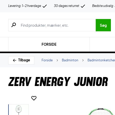
Levering: 1-2 hverdage
30 dages returret
Bedste udvalg
Søg efter produkter, mærker etc.
Søg
FORSIDE
Tilbage
Forside
Badminton
Badmintonketche
ZERV Energy Junior