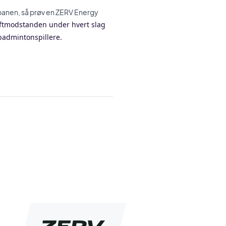
banen, så prøv en ZERV Energy
ftmodstanden under hvert slag
badmintonspillere.