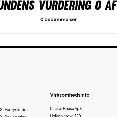
undens vurdering
0
af
0 bedømmelser
Virksomhedsinfo
Racket House ApS
Fortryd ordre
Holkebjergvej 120
Reklamation