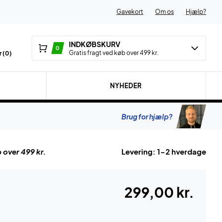
Gavekort
Om os
Hjælp?
INDKØBSKURV
0
Gratis fragt ved køb over 499 kr.
 (
0
)
NYHEDER
Brug for hjælp?
 over 499 kr.
Levering: 1-2 hverdage
299,00 kr.