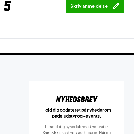
 5
Skriv anmeldelse
Nyhedsbrev
Hold dig opdateret på nyheder om
padeludstyr og -events.
Tilmeld dig nyhedsbrevet herunder.
Samtykke kan trækkes tilbage. Når du