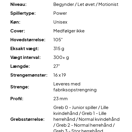
Niveau:
Begynder / Let øvet / Motionist
Leveres uden cover.
Spillertype:
Power
Køn:
Unisex
Cover:
Medfølger ikke
Hovedstørrelse:
105"
Eksakt vægt:
315 g
Vægt interval:
300+ g
Længde:
27"
Strengemønster:
16 x 19
Leveres med
Strenge:
fabriksopstrengning
Profil:
23 mm
Greb 0 - Junior spiller / Lille
kvindehånd / Greb 1 - Lille
Grebsstørrelse:
herrehånd / Normal kvindehånd
/ Greb 2 - Normal herrehånd /
Greb 3 - Stor herrehånd