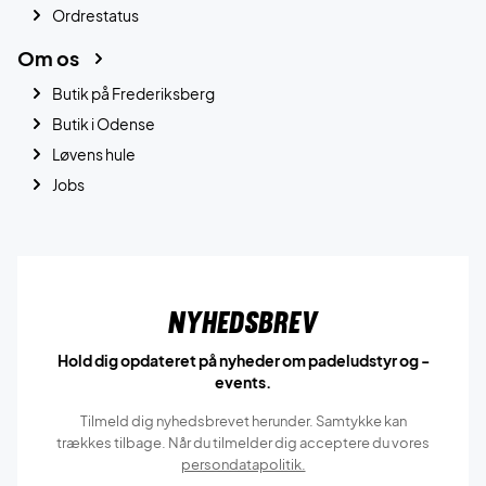
Ordrestatus
Om os
Butik på Frederiksberg
Butik i Odense
Løvens hule
Jobs
Nyhedsbrev
Hold dig opdateret på nyheder om padeludstyr og -
events.
Tilmeld dig nyhedsbrevet herunder. Samtykke kan
trækkes tilbage. Når du tilmelder dig acceptere du vores
persondatapolitik.