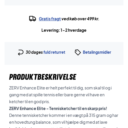
Gratis fragt
ved køb over 499 kr.
Levering: 1-2 hverdage
30 dages
fuld returret
Betalingsmidler
PRODUKTBESKRIVELSE
ZERV Enhance Elite er helt perfekt til dig, som skal til og i
gang med at spille tennis eller bare gerne vil have en
ketcher til en god pris.
ZERV Enhance Elite - Tennisketcher til en skarp pris!
Denne tennisketcher kommer i en vægt på 315 gram og har
en hovedtung balance, som vil hjælpe dig med at lave