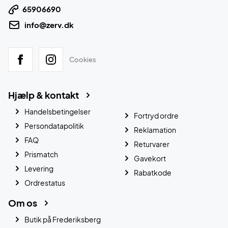
65906690
info@zerv.dk
Cookies
Hjælp & kontakt
Handelsbetingelser
Fortryd ordre
Persondatapolitik
Reklamation
FAQ
Returvarer
Prismatch
Gavekort
Levering
Rabatkode
Ordrestatus
Om os
Butik på Frederiksberg