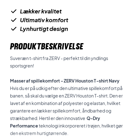
Lækker kvalitet
Ultimativ komfort
Lynhurtigt design
PRODUKTBESKRIVELSE
Suveræn t-shirt fra ZERV - perfekt til din yndlings
sportsgren!
Masser af spillekomfort - ZERV Houston T-shirt Navy
Hvis du er på udkig efter den ultimative spillekomfort på
banen, så skal du vælge en ZERV Houston T-shirt. Den er
lavet af en kombination af polyester og elastan, hvilket
garantere en lækker spillekomfort, åndbarhed og
strækbarhed. Hertil er den innovative
Q-Dry
Performance
teknologi inkorporeret i trøjen, hvilket gør
den ekstrem hurtigtørrende.