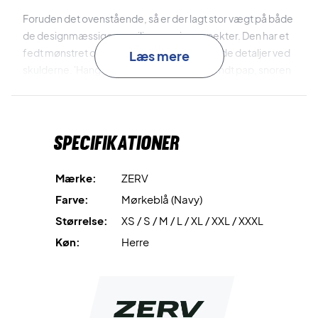
Foruden det ovenstående, så er der lagt stor vægt på både
de designmæssige og miljømæssige aspekter. Den har et
fedt mønstret og mørkeblåt design med røde detaljer ved
Læs mere
skulderne. 'Hangtagget' er
lavet af genavendt pap, snoren
er lavet i miljøvenlig hør og
posen er lavet af genanvendt
plastik.
Specifikationer
Stå knivskarpt på banen - køb en Houston træningstrøje i
dag!
Farve: Mørkeblå med røde detaljer.
Mærke:
ZERV
Materiale: 88% polyester og 12% elastan
Farve:
Mørkeblå (Navy)
Størrelse:
XS / S / M / L / XL / XXL / XXXL
Køn:
Herre