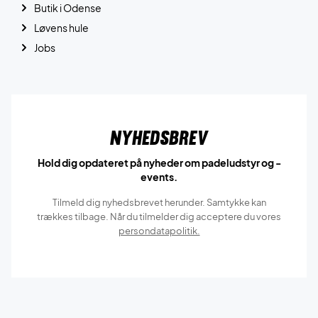
Butik i Odense
Løvens hule
Jobs
Nyhedsbrev
Hold dig opdateret på nyheder om padeludstyr og -
events.
Tilmeld dig nyhedsbrevet herunder. Samtykke kan
trækkes tilbage. Når du tilmelder dig acceptere du vores
persondatapolitik.