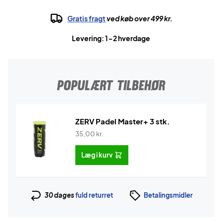
Gratis fragt
ved køb over 499 kr.
Levering: 1-2 hverdage
POPULÆRT TILBEHØR
ZERV Padel Master+ 3 stk.
35,00
kr.
Læg i kurv
30 dages
fuld returret
Betalingsmidler