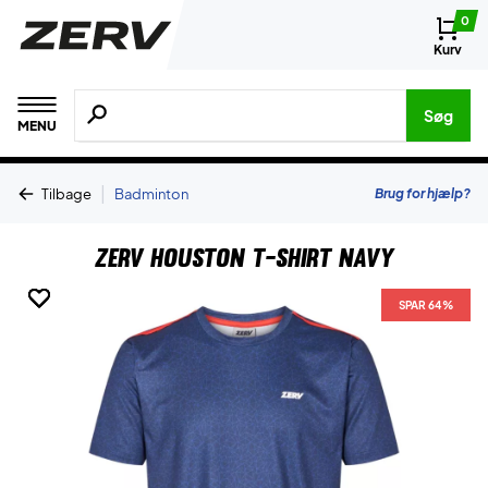
0
Kurv
Søg efter produkter, mærker etc.
Søg
MENU
|
Brug for hjælp?
Tilbage
Badminton
ZERV Houston T-shirt Navy
SPAR 64%
SPAR 64%
SPAR 64%
SPAR 64%
SPAR 64%