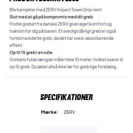
Bliv kampklar med ZERV Impact Towel Grip i sort
Slut med at gå på kompromis med dit greb
Frotté grebet fra danske ZERV giver øget komfort og
traktion for dig på banen. Et svedigt dårligt greb er også
fortid med dette greb, da det har sved-absorberende
effekt.
Op til 15 greb i en rulle
Grebets fulde længde måler hele 10 meter, hvilket svarer til
op 15 greb. Du løber altså ikke tør for greb lige foreløbig.
Specifikationer
Mærke:
ZERV