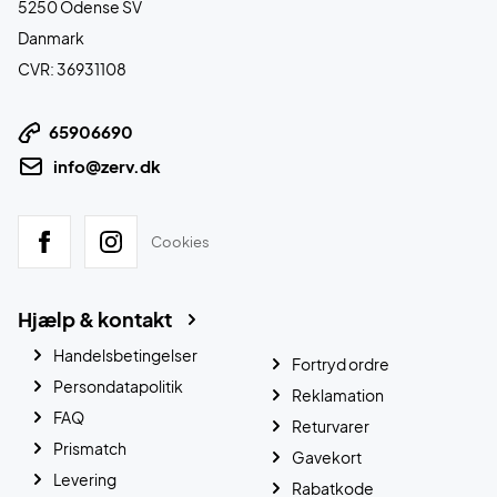
5250 Odense SV
Danmark
CVR: 36931108
65906690
info@zerv.dk
Cookies
Hjælp & kontakt
Handelsbetingelser
Fortryd ordre
Persondatapolitik
Reklamation
FAQ
Returvarer
Prismatch
Gavekort
Levering
Rabatkode