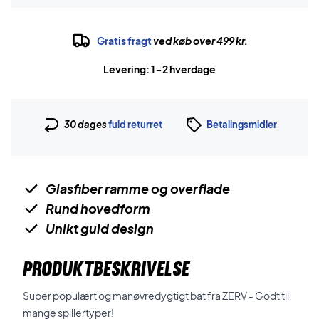
Gratis fragt
ved køb over 499 kr.
Levering: 1-2 hverdage
30 dages
fuld returret
Betalingsmidler
Glasfiber ramme og overflade
Rund hovedform
Unikt guld design
PRODUKTBESKRIVELSE
Super populært og manøvredygtigt bat fra ZERV - Godt til
mange spillertyper!