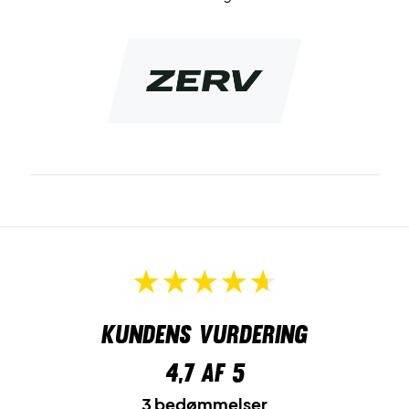
Materiale:
Glasfiber
Leveres uden cover!
Kundens vurdering
4,7
af 5
3 bedømmelser