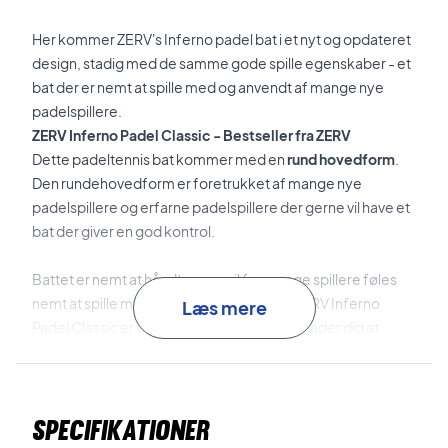
Her kommer ZERV's Inferno padel bat i et nyt og opdateret
design, stadig med de samme gode spille egenskaber - et
bat der er nemt at spille med og anvendt af mange nye
padelspillere.
ZERV Inferno Padel Classic - Bestseller fra ZERV
Dette padeltennis bat kommer med en
rund hovedform
.
Den rundehovedform er foretrukket af mange nye
padelspillere og erfarne padelspillere der gerne vil have et
bat der giver en god kontrol.
Battet er nemt at håndtere og vil for mange spillere føles
nemt at spille med, dette skyldes at der i ZERV Inferno
Læs mere
Padel Classic er et stort
sweetspot
, som tillader dig at
ramme bolden flere steder på battet og stadig lave
kvalificerede skud mod din modstander.
Specifikationer
For enden af padel battet er der en snor, som du kan tage
om håndleddet og dermed sikre, at battet ikke flyver ud af