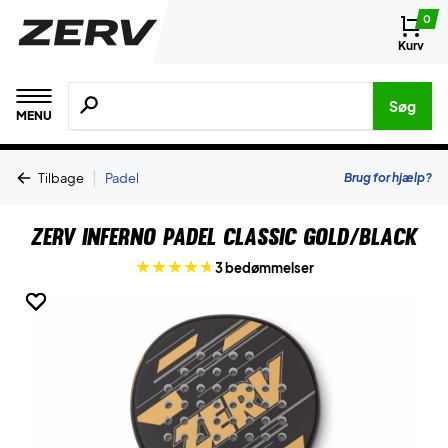
0
Kurv
Søg efter produkter, mærker etc.
Søg
MENU
|
Brug for hjælp?
Tilbage
Padel
ZERV Inferno Padel Classic Gold/Black
3 bedømmelser