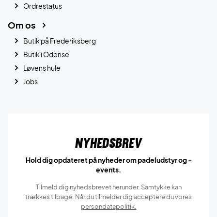
Ordrestatus
Om os
Butik på Frederiksberg
Butik i Odense
Løvens hule
Jobs
Nyhedsbrev
Hold dig opdateret på nyheder om padeludstyr og -
events.
Tilmeld dig nyhedsbrevet herunder. Samtykke kan
trækkes tilbage. Når du tilmelder dig acceptere du vores
persondatapolitik.