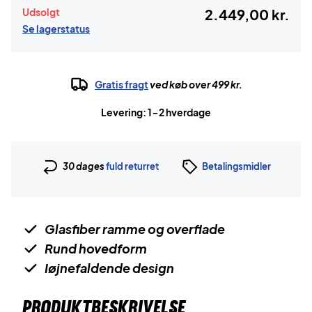
Udsolgt
2.449,00 kr.
Se lagerstatus
Gratis fragt
ved køb over 499 kr.
Levering: 1-2 hverdage
30 dages
fuld returret
Betalingsmidler
Glasfiber ramme og overflade
Rund hovedform
Iøjnefaldende design
PRODUKTBESKRIVELSE