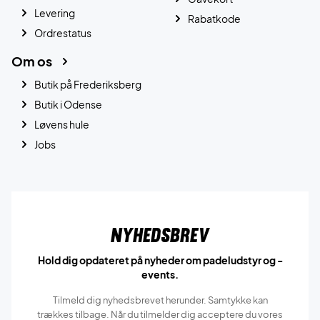
Levering
Rabatkode
Ordrestatus
Om os
Butik på Frederiksberg
Butik i Odense
Løvens hule
Jobs
Nyhedsbrev
Hold dig opdateret på nyheder om padeludstyr og -
events.
Tilmeld dig nyhedsbrevet herunder. Samtykke kan
trækkes tilbage. Når du tilmelder dig acceptere du vores