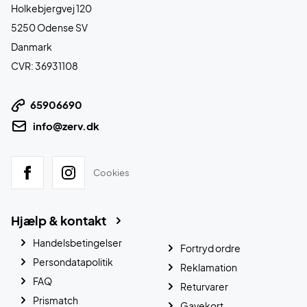
Holkebjergvej 120
5250 Odense SV
Danmark
CVR: 36931108
65906690
info@zerv.dk
Cookies
Hjælp & kontakt
Handelsbetingelser
Fortryd ordre
Persondatapolitik
Reklamation
FAQ
Returvarer
Prismatch
Gavekort