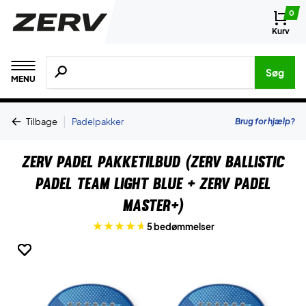
0
Kurv
Søg efter produkter, mærker etc.
Søg
MENU
|
Brug for hjælp?
Tilbage
Padelpakker
ZERV Padel Pakketilbud (ZERV Ballistic
Padel Team Light Blue + ZERV Padel
Master+)
5 bedømmelser