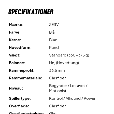
Padel Master+ er en padelbold, der er lavet af letvægts
Specifikationer
materialer og yderdelen er lavet af et slidstærkt filt.
Kombinationen af dette gør denne bold slidstærk og
holdbar samt giver bolden et suverænt 'bounce'. Ét rør
Mærke:
ZERV
indeholder tre slidstærke padelbolde.
Farve:
Blå
Køb dit nye padel udstyr i dag til en skarp pris!
Kerne:
Blød
OBS:
Padeltennis bat leveres uden cover!
Hovedform:
Rund
Vægt:
Standard (360-375 g)
Balance:
Høj (Hovedtung)
Rammeprofil:
36,5 mm
Rammemateriale:
Glasfiber
Begynder / Let øvet /
Niveau:
Motionist
Spillertype:
Kontrol / Allround / Power
Overflade:
Glasfiber
Overfladestruktur:
Glat