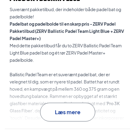
Suverænt pakketilbud, der indeholder både padel bat og
padelbolde!
Padelbat og padelbolde til en skarp pris - ZERV Padel
Pakketilbud (ZERV Ballistic Padel Team Light Blue + ZERV
Padel Master+)
Med dette pakketilbud får du to ZERV Ballistic Padel Team
Light Blue padel bat og ét rør ZERV Padel Master+
padelbolde.
Ballistic Padel Team er et suverænt padel bat, der er
velegnet til dig, som er nyere til padel. Battet har et rundt
hoved, en kampvægt på mellem 360 og 375 gram og en
hovedtung balance. Rammen er opbygget af et stærkt
glasfiber materialer og overfladen er belagt med '
Pro 3K
Glass Fiber
', der giver overfladen en god elasticitet og
Læs mere
'touch'. Desuden har battet et flot design, der inkorporerer
en flot lyseblåfarve og det klassiske ZERV logo.