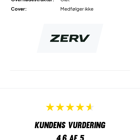
Cover:
Medfølger ikke
Kundens vurdering
4,6
af 5