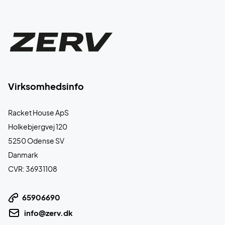
Virksomhedsinfo
Racket House ApS
Holkebjergvej 120
5250 Odense SV
Danmark
CVR: 36931108
65906690
info@zerv.dk