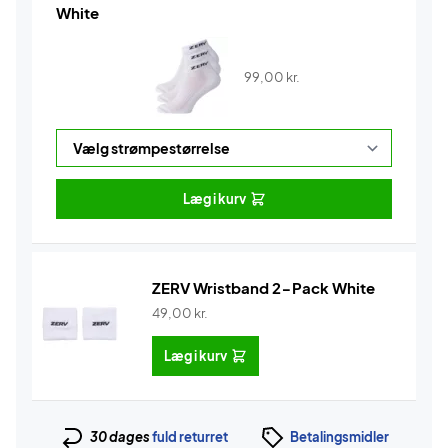
White
99,00
kr.
Læg i kurv
ZERV Wristband 2-Pack White
49,00
kr.
Læg i kurv
30 dages
fuld returret
Betalingsmidler