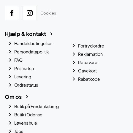
Cookies
Hjælp & kontakt
Handelsbetingelser
Fortryd ordre
Persondatapolitik
Reklamation
FAQ
Returvarer
Prismatch
Gavekort
Levering
Rabatkode
Ordrestatus
Om os
Butik på Frederiksberg
Butik i Odense
Løvens hule
Jobs