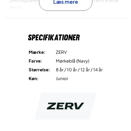
ZERV logo øverst på ryggen, bryder det ellers ensfarvede
Læs mere
design.
Ønsker du et komplet sæt er det muligt at tilkøbe bukser
som passer til jakken.
Specifikationer
Med ZERV Peacock Training Jacket til junior spilleren, får du
høj kvalitet, stilrent design og lækre materialer - Designet
Mærke:
ZERV
af spillere til spillere!
Farve:
Mørkeblå (Navy)
Størrelse:
8 år / 10 år / 12 år / 14 år
Farve: Navy
Materiale: 92% Polyester 8% Elasten
Køn:
Junior
Vaskeanvisning findes i jakken.