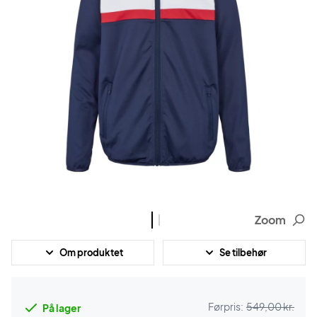
Zoom
Om produktet
Se tilbehør
Førpris:
549,00 kr.
På lager