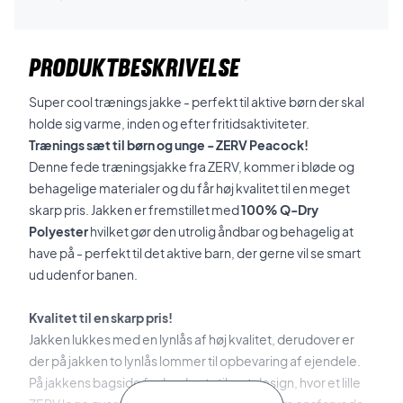
PRODUKTBESKRIVELSE
Super cool trænings jakke - perfekt til aktive børn der skal
holde sig varme, inden og efter fritidsaktiviteter.
Trænings sæt til børn og unge - ZERV Peacock!
Denne fede træningsjakke fra ZERV, kommer i bløde og
behagelige materialer og du får høj kvalitet til en meget
skarp pris. Jakken er fremstillet med
100% Q-Dry
Polyester
hvilket gør den utrolig åndbar og behagelig at
have på - perfekt til det aktive barn, der gerne vil se smart
ud udenfor banen.
Kvalitet til en skarp pris!
Jakken lukkes med en lynlås af høj kvalitet, derudover er
der på jakken to lynlås lommer til opbevaring af ejendele.
På jakkens bagside finder du et stilrent design, hvor et lille