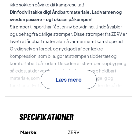
ikke sokken påvirke dit kampresultat!
Din fod vil takke dig! Åndbart materiale. Lad varmen og
sveden passere - og fokuser på kampen!
Strømper til sport har fået en ny betydning. Undgå vabler
og ubehag fra dårlige strømper. Disse strømper fra ZERV er
lavet i et åndbart materiale, så varmen nemt kan slippe ud.
Giv dig selv en fordel, og nyd godt af den lækre
kompression, som bl.a. gør at strømpen sidder tæt og
komfortabelt på foden. Desuden er strømpens opbygning
således, at der ved hæl og forfod, er et mere holdbart
materiale, som gør at sokken er ekstra behagelig og
Læs mere
funktionel. En feature der kun er gør sig gældende på de
allerbedste sportsstrømper!
En perfekt pasform! Gør dig selv bedre med gode
strømper.
Specifikationer
Strømperne er lavet i et stilrent og enkelt design, og
elastikken i strømpen tilpasser sig desuden enhver fod.
Mindsk chancen for vabler og ubehag!
Mærke:
ZERV