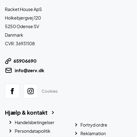
Racket House ApS
Holkebjergvej 120
5250 Odense SV
Danmark
CVR: 36931108
65906690
info@zerv.dk
Cookies
Hjælp & kontakt
Handelsbetingelser
Fortryd ordre
Persondatapolitik
Reklamation