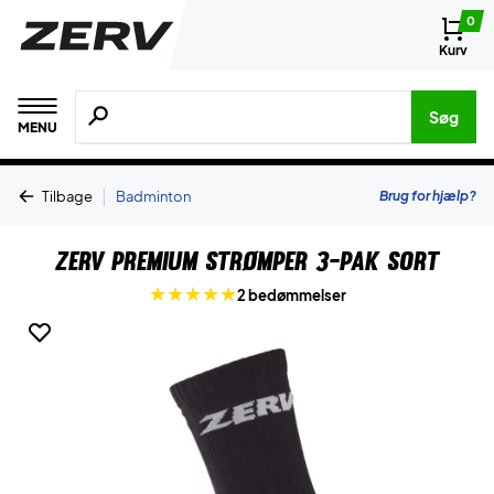
0
Kurv
Søg efter produkter, mærker etc.
Søg
MENU
|
Brug for hjælp?
Tilbage
Badminton
ZERV Premium Strømper 3-Pak Sort
2 bedømmelser