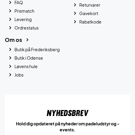
FAQ
Returvarer
Prismatch
Gavekort
Levering
Rabatkode
Ordrestatus
Om os
Butik på Frederiksberg
Butik i Odense
Løvens hule
Jobs
Nyhedsbrev
Hold dig opdateret på nyheder om padeludstyr og -
events.