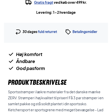
Gratis fragt
ved køb over 499 kr.
Levering: 1-2 hverdage
30 dages
fuld returret
Betalingsmidler
Høj komfort
Åndbare
God pasform
PRODUKTBESKRIVELSE
Sportsstrømper i lækre materialer fra det danske mærke
ZERV. Strømper i høj kvalitet til prisen! Få 3 par strømper i en
samlet pakke og stå solidt plantet i din sportssko.
Ketchersport er sportsgrene med meget bevægelse - Lad