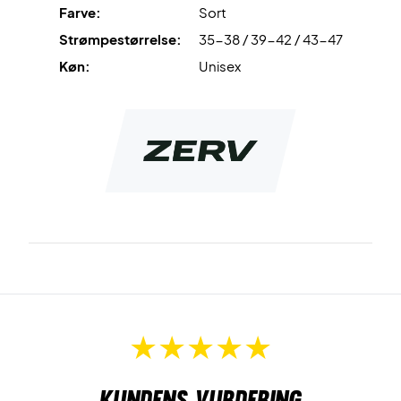
Farve:
Sort
Strømpestørrelse:
35-38 / 39-42 / 43-47
Indeholder tre par strømper
Farve: Sort med hvidt logo
Køn:
Unisex
Materiale: Bomuld, Polyester, Spandex
Kundens vurdering