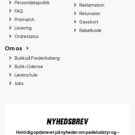
Persondatapolitik
Reklamation
FAQ
Returvarer
Prismatch
Gavekort
Levering
Rabatkode
Ordrestatus
Om os
Butik på Frederiksberg
Butik i Odense
Løvens hule
Jobs
Nyhedsbrev
Hold dig opdateret på nyheder om padeludstyr og -