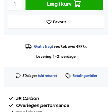
Læg i kurv
Favorit
Gratis fragt
ved køb over 499 kr.
Levering: 1-2 hverdage
30 dages
fuld returret
Betalingsmidler
3K Carbon
Overlegen performance