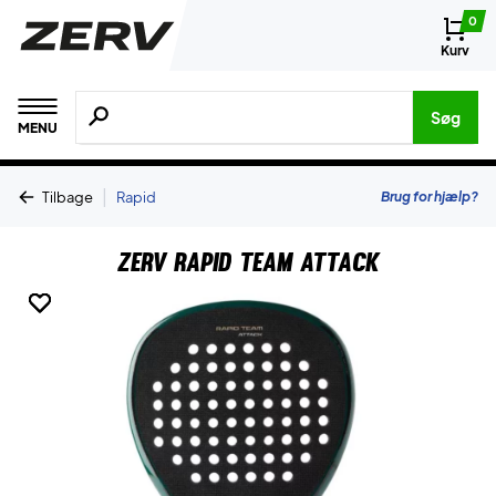
0
Kurv
Søg efter produkter, mærker etc.
Søg
MENU
|
Brug for hjælp?
Tilbage
Rapid
ZERV Rapid Team Attack