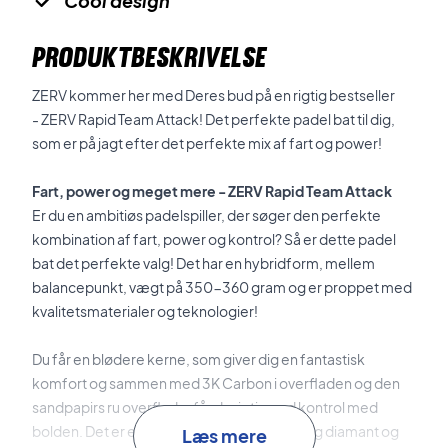
Cool design
PRODUKTBESKRIVELSE
ZERV kommer her med Deres bud på en rigtig bestseller
- ZERV Rapid Team Attack! Det perfekte padel bat til dig,
som er på jagt efter det perfekte mix af fart og power!
Fart, power og meget mere - ZERV Rapid Team Attack
Er du en ambitiøs padelspiller, der søger den perfekte
kombination af fart, power og kontrol? Så er dette padel
bat det perfekte valg! Det har en hybridform, mellem
balancepunkt, vægt på 350-360 gram og er proppet med
kvalitetsmaterialer og teknologier!
Du får en blødere kerne, som giver dig en fantastisk
komfort og sammen med 3K Carbon i overfladen og den
sandpapirs ru overflade, får du rigtig god kontrol med
bolden. Det er et hybrid bat mellem dråbe og diamant og
Læs mere