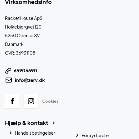
Virksomhedsinfo
Racket House ApS
Holkebjergvej 120
5250 Odense SV
Danmark
CVR: 36931108
65906690
info@zerv.dk
Cookies
Hjælp & kontakt
Handelsbetingelser
Fortryd ordre