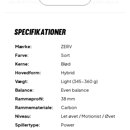
har derfor fokus på at give dig lidt mere fart i spillet uden at
gå på kompromis med din kontrol.
Battet henvender sig til en bred vifte af spillere, lige fra den
Specifikationer
lettere øvede og op til den øvede spiller, som spiller på et
godt niveau.
Mærke:
ZERV
3K Carbon
er materialet, der er brugt til overfladen. Dette
Farve:
Sort
resultere i en overflade, der har et suverænt touch,
Kerne:
Blød
præcision og power.
Hovedform:
Hybrid
Black Pro EVA Soft
er den bløde kerne, som sikrer en
Vægt:
Light (345-360 g)
enestående boldføling, output, power og ikke mindst
Balance:
Even balance
komfort.
Rammeprofil:
38 mm
Rough Surface Control
er den ru overfladestruktur, der
Rammemateriale:
Carbon
fremmer boldkontrollen og spin.
Niveau:
Let øvet / Motionist / Øvet
Spillertype:
Power
Vibration Absorption System
er teknologien, der