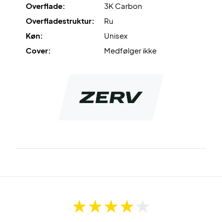
Overflade:
3K Carbon
reducerer de uønskede vibrationer markant.
Overfladestruktur:
Ru
Til sidst, så er der virkelig kræset om designet - så du
Køn:
Unisex
kommer til at stå knivskarpt på banen!
Cover:
Medfølger ikke
Dominer padelbanen - køb dette ZERV padel bat i dag!
OBS:
Leveres uden cover.