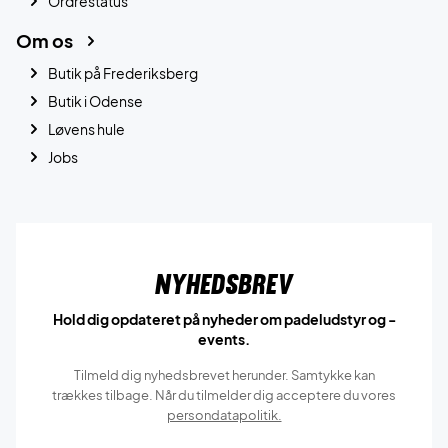
Ordrestatus
Om os
Butik på Frederiksberg
Butik i Odense
Løvens hule
Jobs
Nyhedsbrev
Hold dig opdateret på nyheder om padeludstyr og -
events.
Tilmeld dig nyhedsbrevet herunder. Samtykke kan
trækkes tilbage. Når du tilmelder dig acceptere du vores
persondatapolitik.