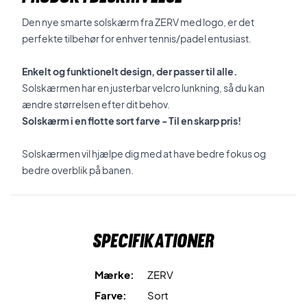
Den nye smarte solskærm fra ZERV med logo, er det
perfekte tilbehør for enhver tennis/padel entusiast.
Enkelt og funktionelt design, der passer til alle.
Solskærmen har en justerbar velcro lunkning, så du kan
ændre størrelsen efter dit behov.
Solskærm i en flotte sort farve - Til en skarp pris!
Solskærmen vil hjælpe dig med at have bedre fokus og
bedre overblik på banen.
Specifikationer
Mærke:
ZERV
Farve:
Sort