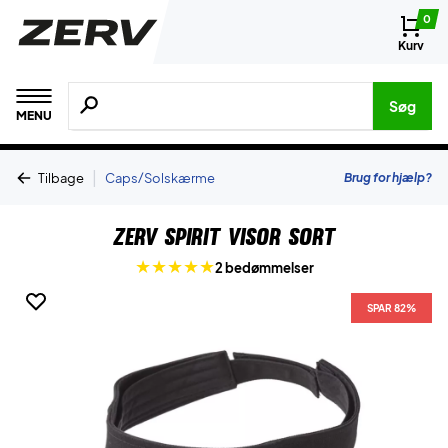
0
Kurv
Søg efter produkter, mærker etc.
Søg
MENU
|
Brug for hjælp?
Tilbage
Caps/Solskærme
ZERV Spirit Visor Sort
2 bedømmelser
SPAR 82%