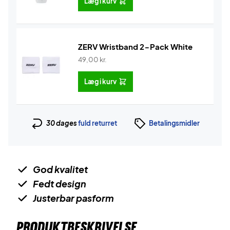
Læg i kurv
ZERV Wristband 2-Pack White
49,00
kr.
Læg i kurv
30 dages
fuld returret
Betalingsmidler
God kvalitet
Fedt design
Justerbar pasform
PRODUKTBESKRIVELSE