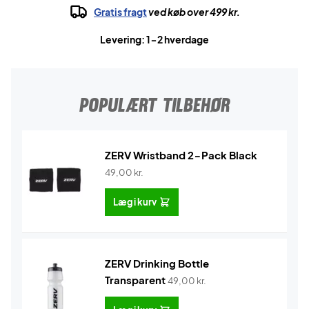
Gratis fragt
ved køb over 499 kr.
Levering: 1-2 hverdage
POPULÆRT TILBEHØR
ZERV Wristband 2-Pack Black
49,00
kr.
Læg i kurv
ZERV Drinking Bottle
Transparent
49,00
kr.