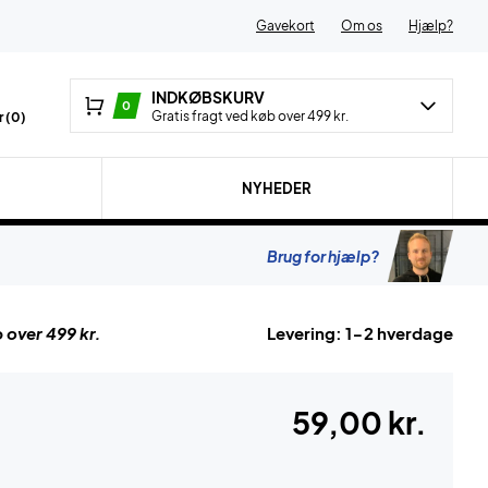
Gavekort
Om os
Hjælp?
INDKØBSKURV
0
Gratis fragt ved køb over 499 kr.
 (
0
)
NYHEDER
Brug for hjælp?
 over 499 kr.
Levering: 1-2 hverdage
59,00 kr.