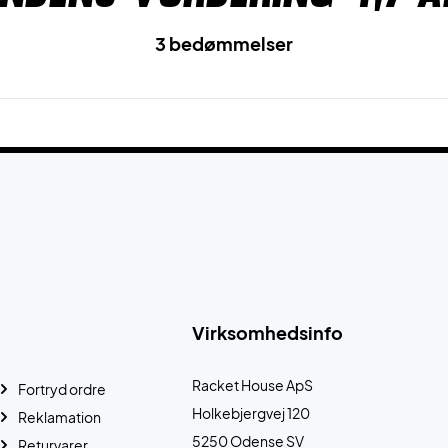
3 bedømmelser
Virksomhedsinfo
Racket House ApS
Fortryd ordre
Holkebjergvej 120
Reklamation
5250 Odense SV
Returvarer