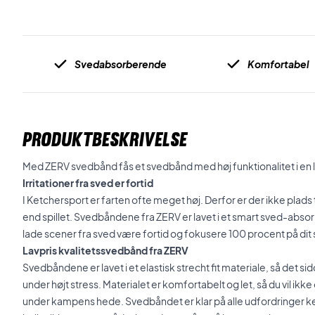
Svedabsorberende
Komfortabel
PRODUKTBESKRIVELSE
Med ZERV svedbånd fås et svedbånd med høj funktionalitet i en 
Irritationer fra sved er fortid
I Ketchersport er farten ofte meget høj. Derfor er der ikke plads 
end spillet. Svedbåndene fra ZERV er lavet i et smart sved-abso
lade scener fra sved være fortid og fokusere 100 procent på dit s
Lavpris kvalitetssvedbånd fra ZERV
Svedbåndene er lavet i et elastisk strecht fit materiale, så det 
under højt stress. Materialet er komfortabelt og let, så du vil ikk
under kampens hede. Svedbåndet er klar på alle udfordringer k