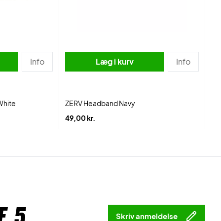
Info
Læg i kurv
Info
White
ZERV Headband Navy
49,00 kr.
f 5
Skriv anmeldelse