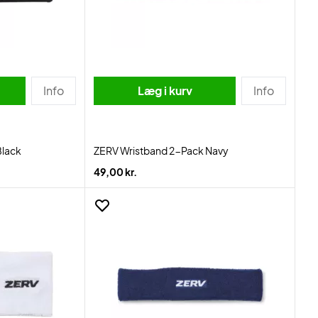
Info
Læg i kurv
Info
Black
ZERV Wristband 2-Pack Navy
49,00 kr.