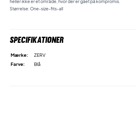
heller ikke er et område, hvor der er gået på kompromis.
Størrelse: One-size-fits-all
Specifikationer
Mærke:
ZERV
Farve:
Blå