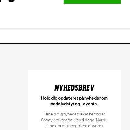
Nyhedsbrev
Hold dig opdateret på nyheder om
padeludstyr og -events.
Tilmeld dig nyhedsbrevet herunder.
Samtykke kan trækkes tilbage. Når du
tilmelder dig acceptere du vores