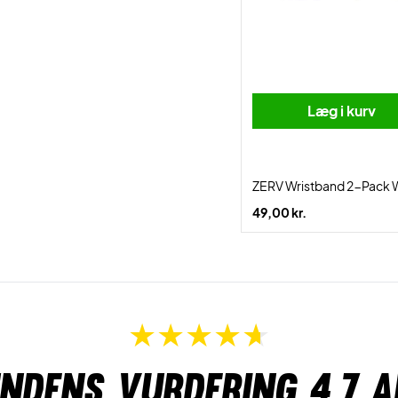
Læg i kurv
ZERV Wristband 2-Pack 
49,00 kr.
ndens vurdering
4,7
a