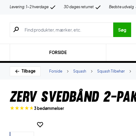
Levering: 1-2 hverdage
30 dages returret
Bedste udvalg
Søg efter produkter, mærker etc.
Søg
FORSIDE
Tilbage
Forside
Squash
Squash Tilbehør
ZERV Svedbånd 2-Pa
3 bedømmelser