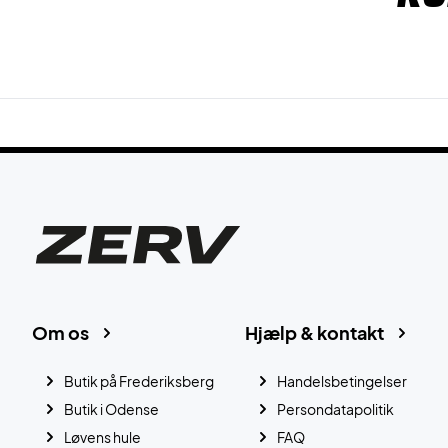
Om os
Hjælp & kontakt
Butik på Frederiksberg
Handelsbetingelser
Butik i Odense
Persondatapolitik
Løvens hule
FAQ