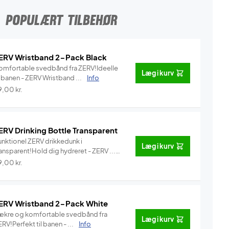
POPULÆRT TILBEHØR
ERV Wristband 2-Pack Black
omfortable svedbånd fra ZERV!Ideelle
Læg i kurv
l banen - ZERV Wristband ...
Info
9,00
kr.
ERV Drinking Bottle Transparent
unktionel ZERV drikkedunk i
Læg i kurv
ansparent!Hold dig hydreret - ZERV ...
Info
9,00
kr.
ERV Wristband 2-Pack White
ækre og komfortable svedbånd fra
Læg i kurv
RV!Perfekt til banen - ...
Info