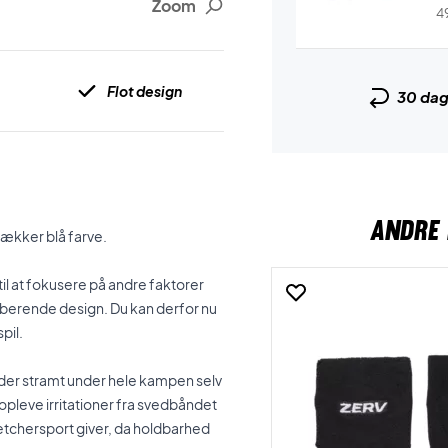
Zoom
4
Flot design
30 da
ANDRE 
lækker blå farve.
til at fokusere på andre faktorer
rberende design. Du kan derfor nu
pil.
sidder stramt under hele kampen selv
e opleve irritationer fra svedbåndet
etchersport giver, da holdbarhed