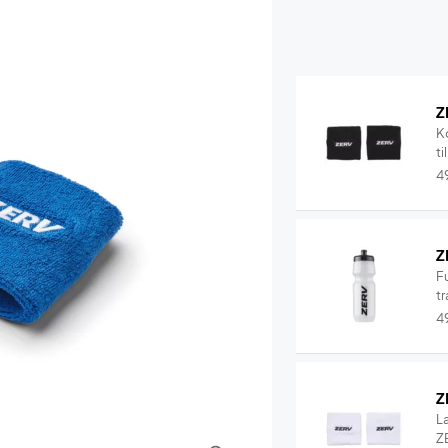
Z
K
ti
4
Z
F
tr
4
Z
L
ZE