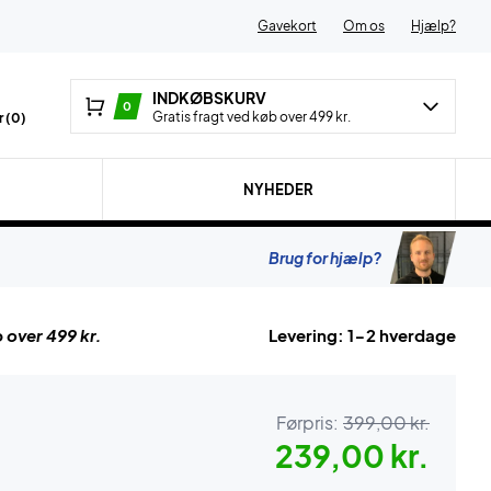
Gavekort
Om os
Hjælp?
INDKØBSKURV
0
Gratis fragt ved køb over 499 kr.
 (
0
)
NYHEDER
Brug for hjælp?
 over 499 kr.
Levering: 1-2 hverdage
Førpris:
399,00 kr.
239,00 kr.