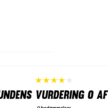
undens vurdering
0
af
0 bedømmelser