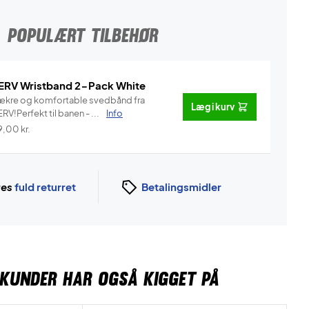
POPULÆRT TILBEHØR
ERV Wristband 2-Pack White
ækre og komfortable svedbånd fra
Læg i kurv
RV!Perfekt til banen - ...
Info
9,00
kr.
ges
fuld returret
Betalingsmidler
KUNDER HAR OGSÅ KIGGET PÅ