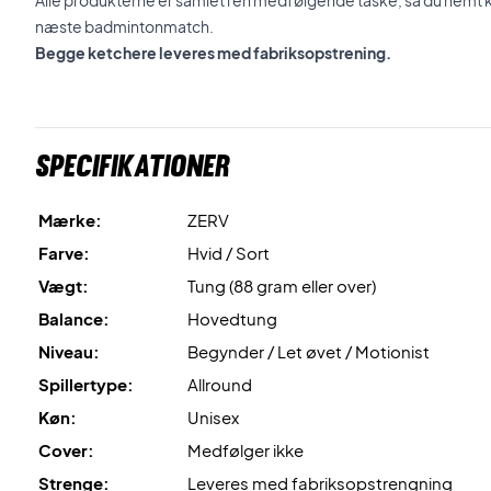
Alle produkterne er samlet i en medfølgende taske, så du nemt ka
næste badmintonmatch.
Begge ketchere leveres med fabriksopstrening.
Specifikationer
Mærke:
ZERV
Farve:
Hvid / Sort
Vægt:
Tung (88 gram eller over)
Balance:
Hovedtung
Niveau:
Begynder / Let øvet / Motionist
Spillertype:
Allround
Køn:
Unisex
Cover:
Medfølger ikke
Strenge:
Leveres med fabriksopstrengning