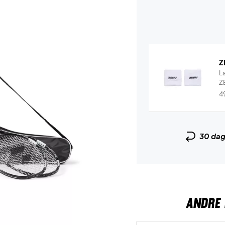
Z
L
ZE
4
30 da
ANDRE 