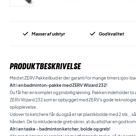
Masser af udstyr
God kvalitet
PRODUKTBESKRIVELSE
Med et ZERV Pakkeilbud er der garanti for mange timers sjov i b
Alt i en badminton-pakke med ZERV Wizard 232!
Du får her en komplet og prisbillig løsning. Pakken indeholder t
ZERV Wizard 232 som er opbygget med ZERV's gode teknologier 
spiloplevelse.
Udover to ketchere får du også et rør plastikbolde med 2 stk, , så
hånden. De to inkluderede greb sikrer, at du altid har en god komfo
Alt i en taske - badminton ketcher, bolde og greb!