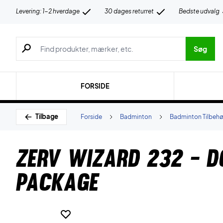
Levering: 1-2 hverdage
30 dages returret
Bedste udvalg
Søg efter produkter, mærker etc.
Søg
FORSIDE
Tilbage
Forside
Badminton
Badminton Tilbehø
ZERV Wizard 232 - D
Package