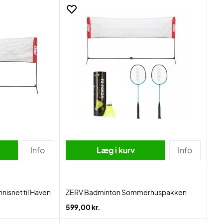
Info
Læg i kurv
Info
isnet til Haven
ZERV Badminton Sommerhuspakken
599,00 kr.