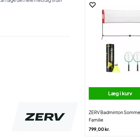
n tage det hele med dig til din
Læg i kurv
ZERV Badminton Somme
Familie
799,00 kr.