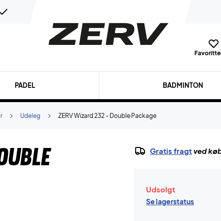
Favoritter
PADEL
BADMINTON
r
Udeleg
ZERV Wizard 232 - Double Package
ouble
Gratis fragt
ved køb
Udsolgt
Se lagerstatus