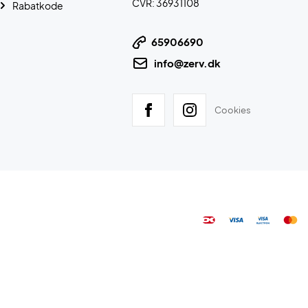
CVR: 36931108
Rabatkode
65906690
info@zerv.dk
Cookies