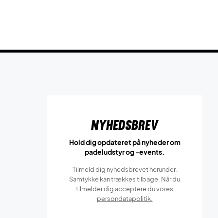
Nyhedsbrev
Hold dig opdateret på nyheder om
padeludstyr og -events.
Tilmeld dig nyhedsbrevet herunder.
Samtykke kan trækkes tilbage. Når du
tilmelder dig acceptere du vores
persondatapolitik.