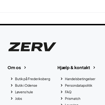
Om os
Hjælp & kontakt
Butik på Frederiksberg
Handelsbetingelser
Butik i Odense
Persondatapolitik
Løvens hule
FAQ
Jobs
Prismatch