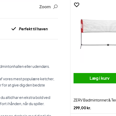
Zoom
Perfekt til haven
admintonhallen eller udendørs.
Læg i kurv
o af vores mest populære ketcher,
for at give dig den bedste
 du altid har en ekstra bold ved
ZERV Badmintonnet & Tenn
rt i hånden, når du spiller.
299,00 kr.