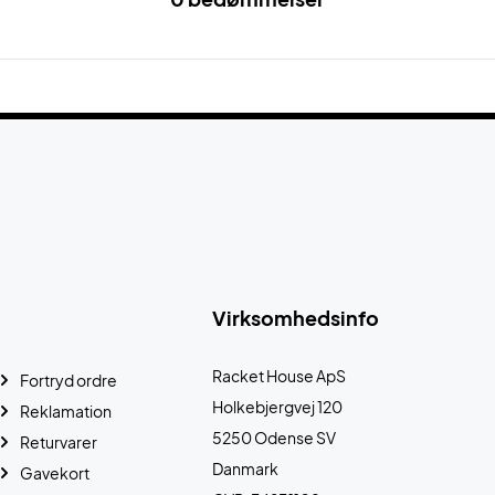
Virksomhedsinfo
Racket House ApS
Fortryd ordre
Holkebjergvej 120
Reklamation
5250 Odense SV
Returvarer
Danmark
Gavekort