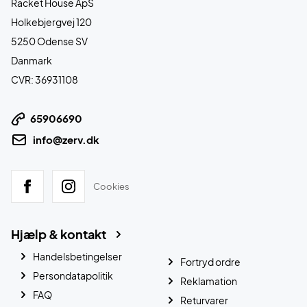
Racket House ApS
Holkebjergvej 120
5250 Odense SV
Danmark
CVR: 36931108
65906690
info@zerv.dk
Cookies
Hjælp & kontakt
Handelsbetingelser
Fortryd ordre
Persondatapolitik
Reklamation
FAQ
Returvarer