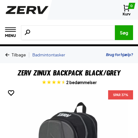
0
Kurv
Søg efter produkter, mærker etc.
Søg
MENU
|
Brug for hjælp?
Tilbage
Badmintontasker
ZERV Zinux Backpack Black/Grey
2 bedømmelser
SPAR 37%
SPAR 37%
SPAR 37%
SPAR 37%
SPAR 37%