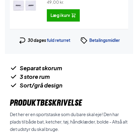
49,00
kr.
Læg i kurv
30 dages
fuld returret
Betalingsmidler
Separat skorum
3 store rum
Sort/grå design
PRODUKTBESKRIVELSE
Det her er en sportstaske som du bare skal eje! Den har
plads til både bat, ketcher, tøj, håndklæder, bolde - Altså alt
det udstyr du skal bruge.