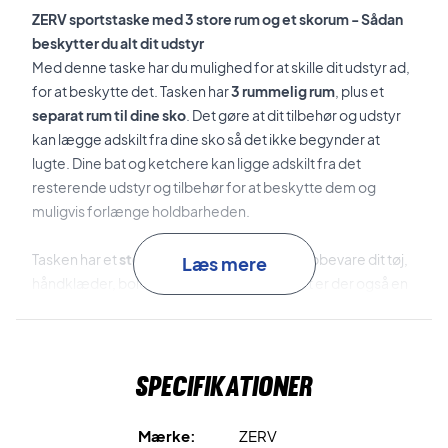
ZERV sportstaske med 3 store rum og et skorum - Sådan
beskytter du alt dit udstyr
Med denne taske har du mulighed for at skille dit udstyr ad,
for at beskytte det. Tasken har
3 rummelig rum
, plus et
separat rum til dine sko
. Det gøre at dit tilbehør og udstyr
kan lægge adskilt fra dine sko så det ikke begynder at
lugte. Dine bat og ketchere kan ligge adskilt fra det
resterende udstyr og tilbehør for at beskytte dem og
muligvis forlænge holdbarheden.
Tasken har et
stort hovedrum
hvor du kan opbevare dit tøj,
Læs mere
håndklæder, bolde osv. Her i hovedrummet er der også en
lomme hvor du med fordel kan opbevare dit bat.
Ydersiden på tasken er lavet med en
ekstra polstring
og
Specifikationer
beskyttelse. Bagved den hårde yderside er der også et
lækkert rum
hvor du eventuelt også kan opbevare dit bat
eller ketchere.
Mærke:
ZERV