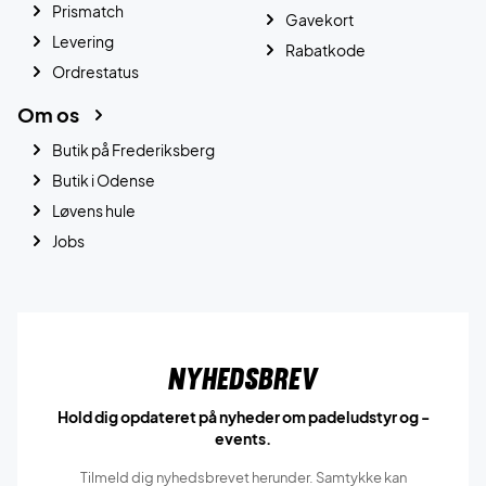
Prismatch
Gavekort
Levering
Rabatkode
Ordrestatus
Om os
Butik på Frederiksberg
Butik i Odense
Løvens hule
Jobs
Nyhedsbrev
Hold dig opdateret på nyheder om padeludstyr og -
events.
Tilmeld dig nyhedsbrevet herunder. Samtykke kan