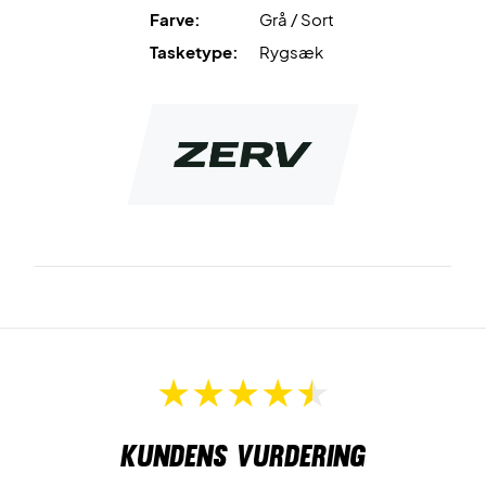
Farve:
Grå / Sort
Bagerst på tasken ved ryggen, er der
endnu et rum
, som du
Tasketype:
Rygsæk
også sagtens kan bruge til dine ketchere, hvis du ønsker at
de skal ligge helt adskilt fra alt andet. Derudover kan det
selvfølgelig også bruges til alt dit andet udstyr.
I bunden af tasken er der et
separat skorum
. Det gøre at
dine bat, tøj og sko ikke behøver at blive blandet sammen
og derfor vil du også mindske risikoen for at resten af dit
udstyr og tilbehør ikke lugter af sure sko.
Udover de nævnte fire rum, så har tasken også en
lynlås
lomme
på hver side. Her kan du opbevare mindre ejendele
som nemt kan blive væk i de store rum.
Sportstaske i smart design og en masse rum - Køb den
allerede i dag
Alt i alt en super lækker taske med plads til alt det udstyr du
Kundens vurdering
skal bruge til enten kamp eller træning.