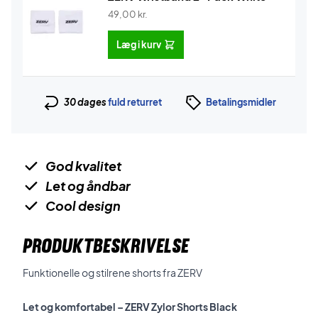
49,00
kr.
Læg i kurv
30 dages
fuld returret
Betalingsmidler
God kvalitet
Let og åndbar
Cool design
PRODUKTBESKRIVELSE
Funktionelle og stilrene shorts fra ZERV
Let og komfortabel – ZERV Zylor Shorts Black