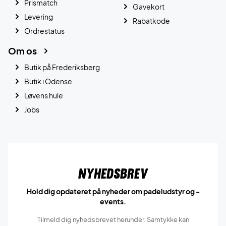
Prismatch
Gavekort
Levering
Rabatkode
Ordrestatus
Om os
Butik på Frederiksberg
Butik i Odense
Løvens hule
Jobs
Nyhedsbrev
Hold dig opdateret på nyheder om padeludstyr og -
events.
Tilmeld dig nyhedsbrevet herunder. Samtykke kan