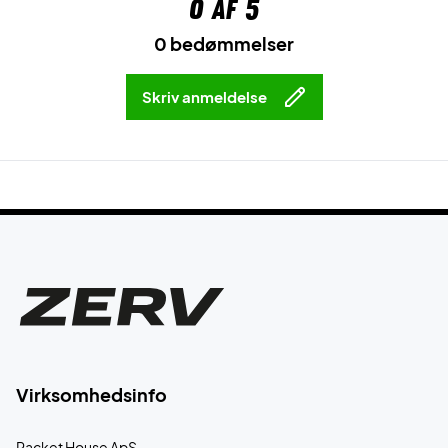
0
af 5
0 bedømmelser
Skriv anmeldelse
Virksomhedsinfo
Racket House ApS