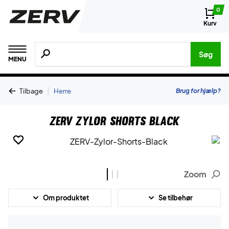
0
Kurv
Søg efter produkter, mærker etc.
Søg
MENU
|
Brug for hjælp?
Tilbage
Herre
ZERV Zylor Shorts Black
Zoom
Om produktet
Se tilbehør