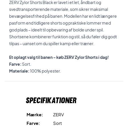
ZERV Zylor Shorts Black er lavet i et let, åndbart og
svedtransporterende materiale, som sikrer maksimal
bevægelsesfrihed på banen. Modellen har en lidt længere
pasform end tidligere shorts og praktiske lommer med
god plads – ideelt til opbevaring af bolde under spil.
Shortsene kombinerer funktion og stil, så du føler dig godt
tilpas – uanset om du spiller kamp eller træner.
Et oplagt valg til banen – køb ZERV Zylor Shorts i dag!
Farve:
Sort.
Materiale:
100% polyester.
Specifikationer
Mærke:
ZERV
Farve:
Sort