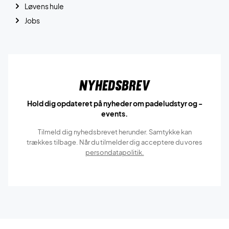
Løvens hule
Jobs
Nyhedsbrev
Hold dig opdateret på nyheder om padeludstyr og -
events.
Tilmeld dig nyhedsbrevet herunder. Samtykke kan
trækkes tilbage. Når du tilmelder dig acceptere du vores
persondatapolitik.