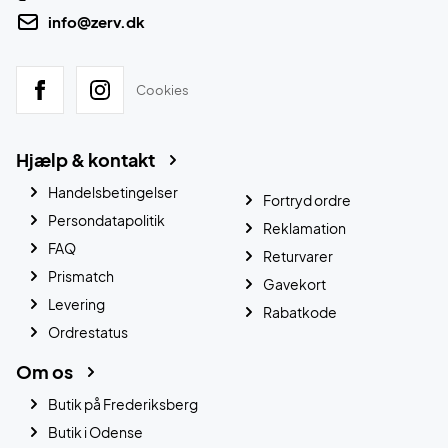
info@zerv.dk
Cookies
Hjælp & kontakt
Handelsbetingelser
Fortryd ordre
Persondatapolitik
Reklamation
FAQ
Returvarer
Prismatch
Gavekort
Levering
Rabatkode
Ordrestatus
Om os
Butik på Frederiksberg
Butik i Odense