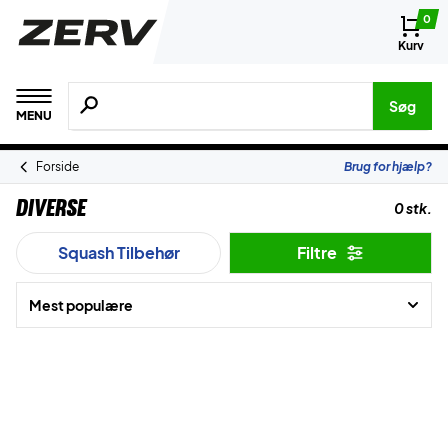
0
Kurv
Søg efter produkter, mærker etc.
Søg
MENU
Forside
Brug for hjælp?
Diverse
0 stk.
Squash Tilbehør
Filtre
Mest populære