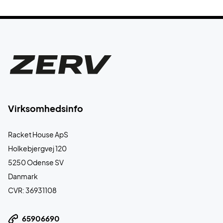
Virksomhedsinfo
Racket House ApS
Holkebjergvej 120
5250 Odense SV
Danmark
CVR: 36931108
65906690