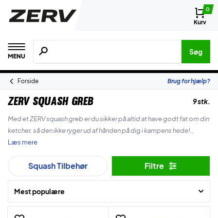
0
Kurv
Søg efter produkter, mærker etc.
Søg
MENU
Forside
Brug for hjælp?
ZERV Squash Greb
9 stk.
Med et ZERV squash greb er du sikker på altid at have godt fat om din
ketcher, så den ikke ryger ud af hånden på dig i kampens hede!
Læs mere
Du slipper desuden for at blive meget generet af sved, som ellers
Squash Tilbehør
Filtre
kan gøre det sværere at holde godt fat om din ketcher!
Mest populære