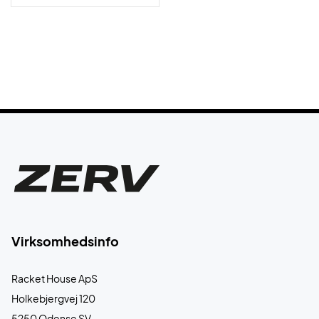
Virksomhedsinfo
Racket House ApS
Holkebjergvej 120
5250 Odense SV