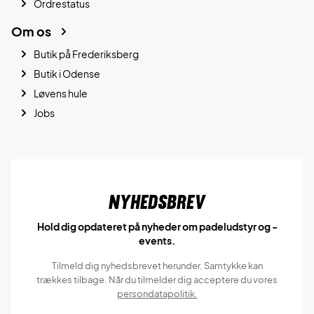
Ordrestatus
Om os
Butik på Frederiksberg
Butik i Odense
Løvens hule
Jobs
Nyhedsbrev
Hold dig opdateret på nyheder om padeludstyr og -
events.
Tilmeld dig nyhedsbrevet herunder. Samtykke kan
trækkes tilbage. Når du tilmelder dig acceptere du vores
persondatapolitik.