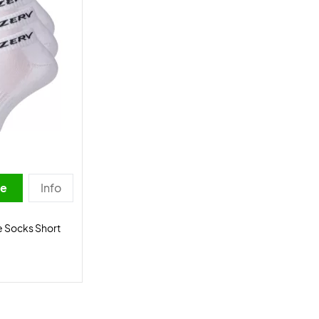
se
Info
 Socks Short