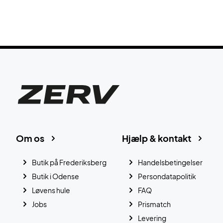
Om os
Hjælp & kontakt
Butik på Frederiksberg
Handelsbetingelser
Butik i Odense
Persondatapolitik
Løvens hule
FAQ
Jobs
Prismatch
Levering