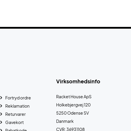
Virksomhedsinfo
Racket House ApS
Fortryd ordre
Holkebjergvej 120
Reklamation
5250 Odense SV
Returvarer
Danmark
Gavekort
CVR: 36931108
Rabatkode