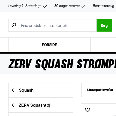
Levering: 1-2 hverdage
30 dages returret
Bedste udvalg
Søg efter produkter, mærker etc.
Søg
FORSIDE
ZERV Squash strømp
Squash
Strømpestørrelse
ZERV Squashtøj