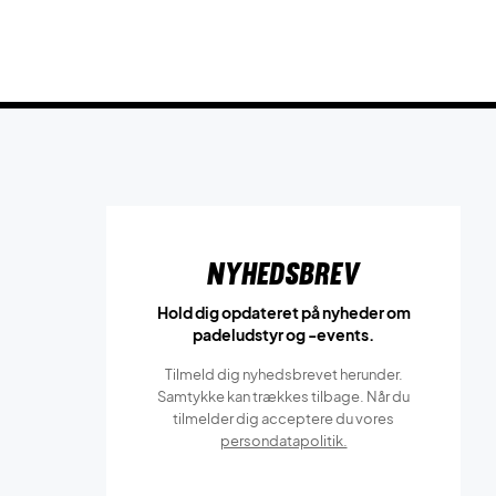
Nyhedsbrev
Hold dig opdateret på nyheder om
padeludstyr og -events.
Tilmeld dig nyhedsbrevet herunder.
Samtykke kan trækkes tilbage. Når du
tilmelder dig acceptere du vores
persondatapolitik.