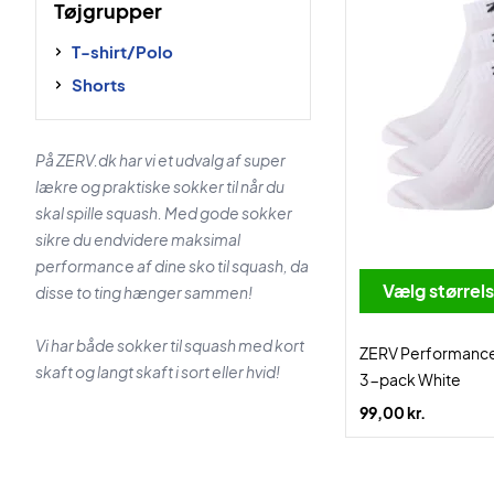
Tøjgrupper
T-shirt/Polo
Shorts
På ZERV.dk har vi et udvalg af super
lækre og praktiske sokker til når du
skal spille squash. Med gode sokker
sikre du endvidere maksimal
performance af dine sko til squash, da
Vælg størrel
disse to ting hænger sammen!
Vi har både sokker til squash med kort
ZERV Performance
skaft og langt skaft i sort eller hvid!
3-pack White
99,00 kr.