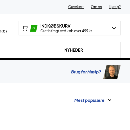
Gavekort
Om os
Hjælp?
INDKØBSKURV
0
Gratis fragt ved køb over 499 kr.
 (
0
)
NYHEDER
Brug for hjælp?
Mest populære