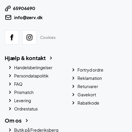
65906690
info@zerv.dk
Cookies
Hjælp & kontakt
Handelsbetingelser
Fortryd ordre
Persondatapolitik
Reklamation
FAQ
Returvarer
Prismatch
Gavekort
Levering
Rabatkode
Ordrestatus
Om os
Butik på Frederiksberg