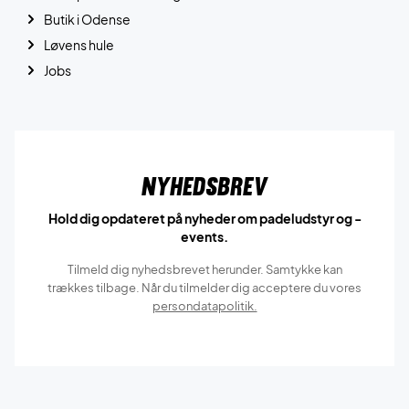
Butik i Odense
Løvens hule
Jobs
Nyhedsbrev
Hold dig opdateret på nyheder om padeludstyr og -
events.
Tilmeld dig nyhedsbrevet herunder. Samtykke kan
trækkes tilbage. Når du tilmelder dig acceptere du vores
persondatapolitik.