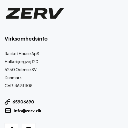
Virksomhedsinfo
Racket House ApS
Holkebjergvej 120
5250 Odense SV
Danmark
CVR: 36931108
65906690
info@zerv.dk