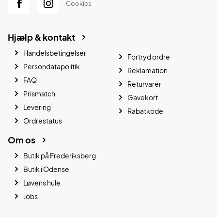
Cookies
Hjælp & kontakt
Handelsbetingelser
Fortryd ordre
Persondatapolitik
Reklamation
FAQ
Returvarer
Prismatch
Gavekort
Levering
Rabatkode
Ordrestatus
Om os
Butik på Frederiksberg
Butik i Odense
Løvens hule
Jobs