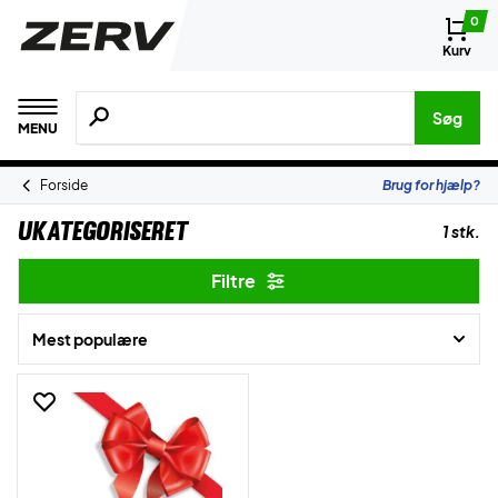
0
Kurv
Søg efter produkter, mærker etc.
Søg
MENU
Forside
Brug for hjælp?
Ukategoriseret
1 stk.
Filtre
Mest populære