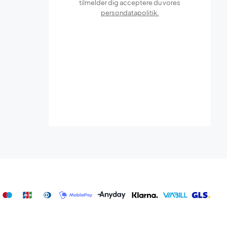
tilmelder dig acceptere du vores
persondatapolitik.