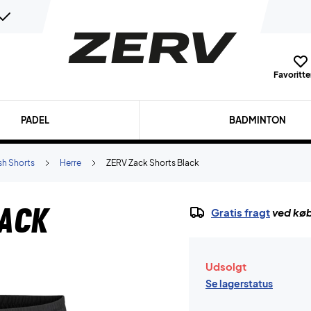
Favoritter
PADEL
BADMINTON
h Shorts
Herre
ZERV Zack Shorts Black
lack
Gratis fragt
ved køb
Udsolgt
Se lagerstatus