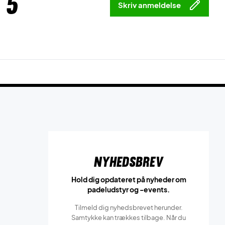
 5
Skriv anmeldelse
Nyhedsbrev
Hold dig opdateret på nyheder om
padeludstyr og -events.
Tilmeld dig nyhedsbrevet herunder.
Samtykke kan trækkes tilbage. Når du