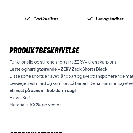
God kvalitet
Let og åndbar
PRODUKTBESKRIVELSE
Funktionelle og stilrene shorts fra ZERV – til en skarp pris!
Lette og hurtigtørrende – ZERV Zack Shorts Black
Disse sorte shorts er lavet i åndbart og svedtransporterende mate
bevægelsesfrihed og komfort på banen. De har lommer og et eks
Et must på banen – køb dem i dag!
Farve: Sort.
Materiale: 100% polyester.