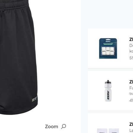
Z
D
k
5
Z
F
tr
4
Z
Zoom
L