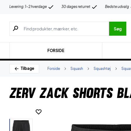
Levering: 1-2 hverdage
30 dages returret
Bedste udvalg
Søg efter produkter, mærker etc.
Søg
FORSIDE
Tilbage
Forside
Squash
Squashtøj
Squas
ZERV Zack Shorts B