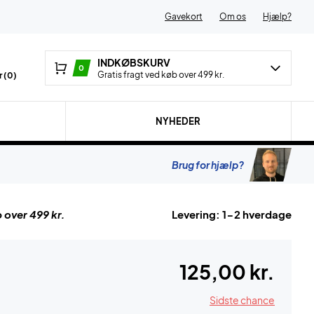
Gavekort
Om os
Hjælp?
INDKØBSKURV
0
Gratis fragt ved køb over 499 kr.
 (
0
)
NYHEDER
Brug for hjælp?
 over 499 kr.
Levering: 1-2 hverdage
125,00 kr.
Sidste chance