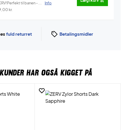
Læg i kurv
RV!Perfekt til banen - ...
Info
9,00
kr.
ges
fuld returret
Betalingsmidler
KUNDER HAR OGSÅ KIGGET PÅ