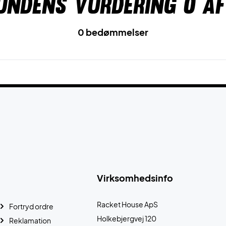
undens vurdering
0
af
0 bedømmelser
Virksomhedsinfo
Racket House ApS
Fortryd ordre
Holkebjergvej 120
Reklamation