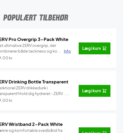
POPULÆRT TILBEHØR
ERV Pro Overgrip 3-Pack White
et ultimative ZERV overgrip, der
Læg i kurv
ombinerer både tackiness og ko...
Info
9,00
kr.
ERV Drinking Bottle Transparent
unktionel ZERV drikkedunk i
Læg i kurv
ansparent!Hold dig hydreret - ZERV ...
Info
9,00
kr.
ERV Wristband 2-Pack White
ækre og komfortable svedbånd fra