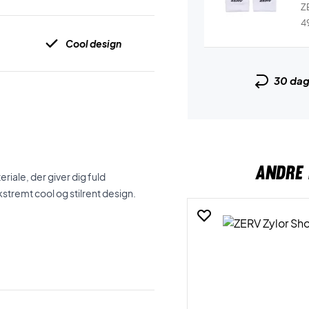
ZE
4
Cool design
30 da
ANDRE 
riale, der giver dig fuld
tremt cool og stilrent design.