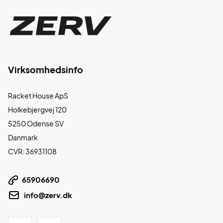
Virksomhedsinfo
Racket House ApS
Holkebjergvej 120
5250 Odense SV
Danmark
CVR: 36931108
65906690
info@zerv.dk