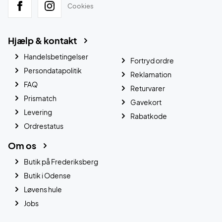
Cookies
Hjælp & kontakt
Handelsbetingelser
Fortryd ordre
Persondatapolitik
Reklamation
FAQ
Returvarer
Prismatch
Gavekort
Levering
Rabatkode
Ordrestatus
Om os
Butik på Frederiksberg
Butik i Odense
Løvens hule
Jobs